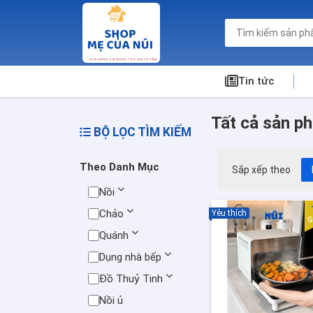
Tin tức
Tất cả sản p
BỘ LỌC TÌM KIẾM
Theo Danh Mục
Sắp xếp theo
Nồi
Chảo
Yêu thích
G
Quánh
Dụng nhà bếp
Đồ Thuỷ Tinh
Nồi ủ