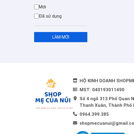
Mới
Đã sử dụng
LÀM MỚI
HỘ KINH DOANH SHOPM
MST: 040193011490
Số 4 ngõ 313 Phố Quan 
Thanh Xuân, Thành Phố 
0964.399.385
shopmecuanui@gmail.c