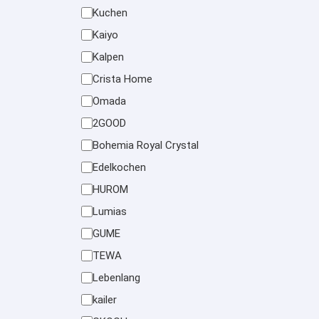
Kuchen
Kaiyo
Kalpen
Crista Home
Omada
2GOOD
Bohemia Royal Crystal
Edelkochen
HUROM
Lumias
GUME
TEWA
Lebenlang
kailer