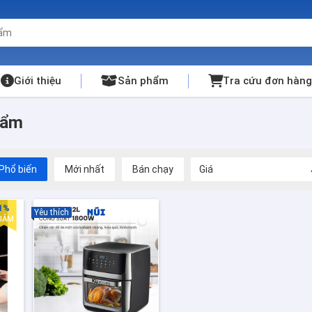
Giới thiệu
Sản phẩm
Tra cứu đơn hàng
hẩm
Phổ biến
Mới nhất
Bán chạy
Giá
1%
Yêu thích
IẢM