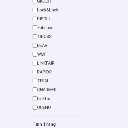
GKOCH
Lock&Lock
RISOLI
Zuhause
TIROSS
BEAR
WMF
LINKFAIR
RAPIDO
TEFAL
CHARMER
Linkfair
OCENO
Tình Trạng