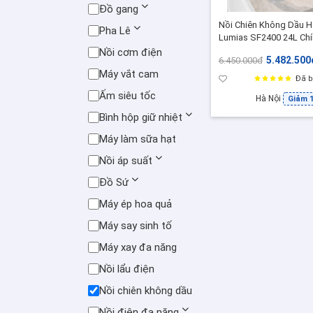
Đồ gang
Nồi Chiên Không Dầu 
Pha Lê
Lumias SF2400 24L Chí
Hãng, 3in1 Hấp Nướng
Nồi cơm điện
5.482.500
6.450.000đ
Chiên, Inox 304, 128 M
Máy vắt cam
Cài Sẵn
Đã b
Ấm siêu tốc
Hà Nội
Giảm 
Bình hộp giữ nhiệt
Máy làm sữa hạt
Nồi áp suất
Đồ Sứ
Máy ép hoa quả
Máy say sinh tố
Máy xay đa năng
Nồi lẩu điện
Nồi chiên không dầu
Nồi điện đa năng