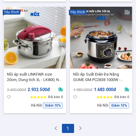
Yêu thích
Yêu thích
Nồi áp suất LINKFAIR size
Nồi Áp Suất Điện Đa Năng
20cm, Dung tích 3L - LK800, Nồi
GUME GM-PC2838 1000W -
hầm áp suất nấu bếp từ, điện
Dung Tích 6L, Bảo Hành 12
2.932.500đ
1.683.000đ
3.450.000đ
1.980.000đ
từ, gas
Tháng Chính Hãng
Đã bán 0
Đã bán 0
Hà Nội
Hà Nội
Giảm 15%
Giảm 15%
1