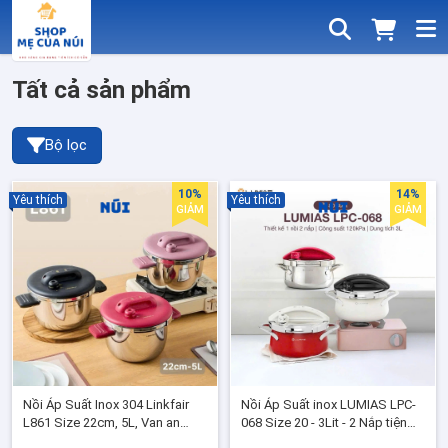
Tất cả sản phẩm
Bộ lọc
10%
14%
Yêu thích
Yêu thích
GIẢM
GIẢM
Nồi Áp Suất Inox 304 Linkfair
Nồi Áp Suất inox LUMIAS LPC-
L861 Size 22cm, 5L, Van an
068 Size 20 - 3Lit - 2 Nắp tiện
toàn chuẩn Đức, Ninh Hầm Đa
dụng, Hầm nhanh giữ trọn vị