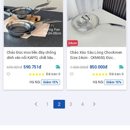
Chảo Đúc inox liền đáy chống
Chảo Xào Sâu Lòng Chockmen
dính vân nổi KAIYO, chất liệu
Size 24cm - CKM650, Đúc
inox cao cấp 18/10 An toàn sức
nguyên khối 3 lớp có nắp vung
590.751đ
850.000đ
695.001đ
1.000.000đ
khoẻ - Hàng chính hãng
kính đi kèm
Đã bán 0
Đã bán 0
Hà Nội
Hà Nội
Giảm 15%
Giảm 15%
1
2
3
4