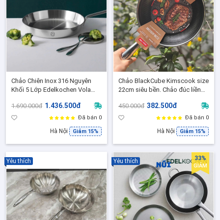
Chảo Chiên Inox 316 Nguyên
Chảo BlackCube Kimscook size
Khối 5 Lớp Edelkochen Vola
22cm siêu bền. Chảo đúc liền
size 24,26,28, Dẫn nhiệt nhanh-
nguyên khối, siêu dầy, dùng
1.436.500đ
382.500đ
1.690.000đ
450.000đ
Không bong tróc, Dùng mọi loại
được trên mọi loại bếp đẹp
bếp
Đã bán 0
Đã bán 0
Hà Nội
Hà Nội
Giảm 15%
Giảm 15%
33%
Yêu thích
Yêu thích
GIẢM