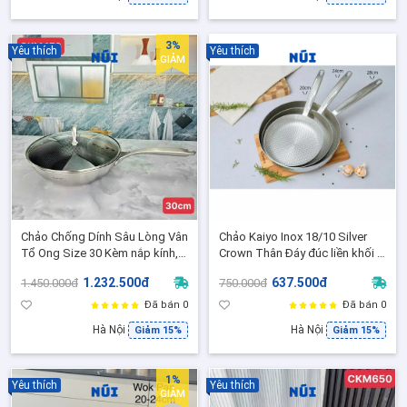
3%
Yêu thích
Yêu thích
GIẢM
Chảo Chống Dính Sâu Lòng Vân
Chảo Kaiyo Inox 18/10 Silver
Tổ Ong Size 30 Kèm nắp kính,
Crown Thân Đáy đúc liền khối 3
Đáy liền nguyên khối 3 lớp inox
lớp dập vân nổi size 20,24,28 -
1.232.500đ
637.500đ
1.450.000đ
750.000đ
18/10 - CKM470
Chảo rán xào (Mẫu mới)
Đã bán 0
Đã bán 0
Hà Nội
Hà Nội
Giảm 15%
Giảm 15%
1%
Yêu thích
Yêu thích
GIẢM