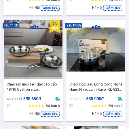
Hà Nội
Hà Nội
Giảm 15%
Giảm 15%
2%
Yêu thích
Yêu thích
GIẢM
Chảo rán inox liền đáy cao cấp
Chảo Inox Sâu Lòng Công Nghệ
18/10 Oyatton size
Nano Nhiệt Lạnh Kailer KL-8228,
16,20,24,26,28cm , Chảo chiên
Chảo chống dính tự thân kèm
398.650đ
680.000đ
469.000đ
800.000đ
rán bếp từ, Chảo Chống dính
nắp kính
Đã bán 0
Đã bán 0
Hà Nội
Hà Nội
Giảm 15%
Giảm 15%