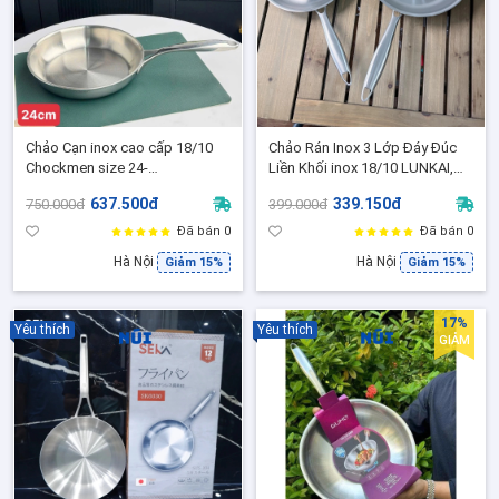
Chảo Cạn inox cao cấp 18/10
Chảo Rán Inox 3 Lớp Đáy Đúc
Chockmen size 24-
Liền Khối inox 18/10 LUNKAI,
CKM857,Chảo rán đáy đúc liền 3
Chảo chiên rán bếp từ
637.500đ
339.150đ
750.000đ
399.000đ
lớp phù hợp mọi loại bếp
Đã bán 0
Đã bán 0
Hà Nội
Hà Nội
Giảm 15%
Giảm 15%
17%
Yêu thích
Yêu thích
GIẢM