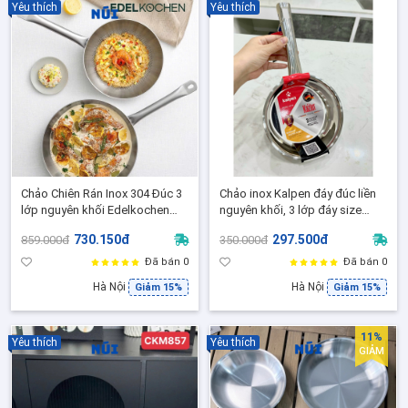
Yêu thích
Yêu thích
Chảo Chiên Rán Inox 304 Đúc 3
Chảo inox Kalpen đáy đúc liền
lớp nguyên khối Edelkochen
nguyên khối, 3 lớp đáy size
Cosy Prism Collection size
16cm
730.150đ
297.500đ
859.000đ
350.000đ
24,28,32 Phù hợp mọi loại bếp
Đã bán 0
Đã bán 0
Hà Nội
Hà Nội
Giảm 15%
Giảm 15%
11%
Yêu thích
Yêu thích
GIẢM