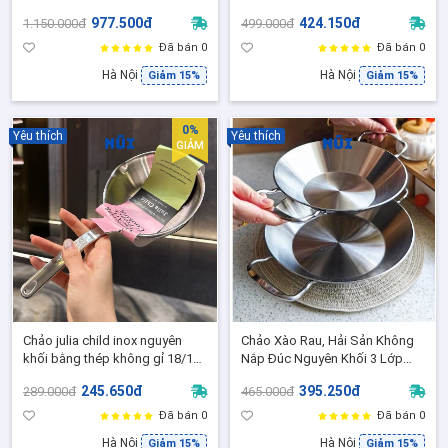
24,26 có nắp vung kính
Size 20,24,28 Dùng trên các loại
977.500đ
424.150đ
1.150.000đ
499.000đ
bếp
Đã bán 0
Đã bán 0
Hà Nội
Hà Nội
Giảm 15%
Giảm 15%
0%
Yêu thích
Yêu thích
GIẢM
Chảo julia child inox nguyên
Chảo Xào Rau, Hải Sản Không
khối bằng thép không gỉ 18/10,
Nắp Đúc Nguyên Khối 3 Lớp
Size mini 12cm
Đáy,Chảo Inox 304 Chockmen
245.650đ
395.250đ
289.000đ
465.000đ
Size 20,24cm
Đã bán 0
Đã bán 0
Hà Nội
Hà Nội
Giảm 15%
Giảm 15%