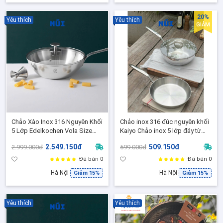
20%
Yêu thích
Yêu thích
GIẢM
Chảo Xào Inox 316 Nguyên Khối
Chảo inox 316 đúc nguyên khối
5 Lớp Edelkochen Vola Size
Kaiyo Chảo inox 5 lớp đáy từ
24/26/28cm Kèm Nắp Kính –
size 20, 24, 26cm- Kaiyo Nhật
2.549.150đ
509.150đ
2.999.000đ
599.000đ
Dùng Mọi Loại Bếp
Bản
Đã bán 0
Đã bán 0
Hà Nội
Hà Nội
Giảm 15%
Giảm 15%
Yêu thích
Yêu thích