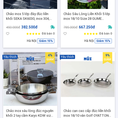
Chảo inox 5 lớp đáy đúc liền
Chảo Sâu Lòng Liền Khối 5 lớp
khối SEKA SK6030, inox 304,
inox 18/10 Size 28 GUME
Dùng cho các loại bếp, size 16,
GMW1558, Phù Hợp Mọi loại
382.500đ
667.250đ
450.000đ
785.000đ
22 và 26
bếp
Đã bán 0
Đã bán 0
Hà Nội
Hà Nội
Giảm 15%
Giảm 15%
4%
9%
Yêu thích
Yêu thích
GIẢM
GIẢM
Chảo inox sâu lòng đúc nguyên
Chảo cạn cao cấp đúc liền khối
khối 2 tay cầm Kaiyo KDW size
inox 18/10 vân Golf OYATTON