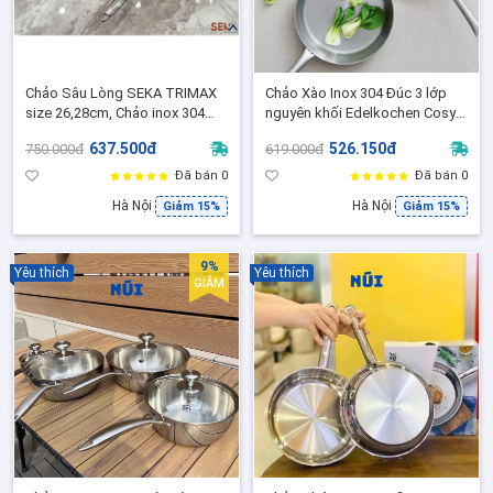
Chảo Sâu Lòng SEKA TRIMAX
Chảo Xào Inox 304 Đúc 3 lớp
size 26,28cm, Chảo inox 304
nguyên khối Edelkochen Cosy
đúc liền 3 lớp đáy, Dùng cho
Prism Collection size
637.500đ
526.150đ
750.000đ
619.000đ
mọi loại bếp
24,26,28,30, Phù hợp mọi loại
bếp
Đã bán 0
Đã bán 0
Hà Nội
Hà Nội
Giảm 15%
Giảm 15%
9%
Yêu thích
Yêu thích
GIẢM