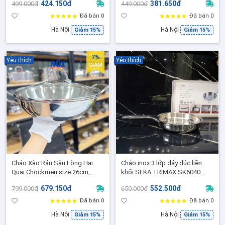
424.150đ
381.650đ
499.000đ
449.000đ
Chống Nóng, Phù hợp mọi loại
mọi loại bếp
bếp
Đã bán 0
Đã bán 0
Hà Nội
Hà Nội
Giảm 15%
Giảm 15%
7%
Yêu thích
Yêu thích
GIẢM
Chảo Xào Rán Sâu Lòng Hai
Chảo inox 3 lớp đáy đúc liền
Quai Chockmen size 26cm,
khối SEKA TRIMAX SK6040
Chảo Rán Bếp Từ CKM636
size 28cm, Inox 304, Dùng cho
679.150đ
552.500đ
799.000đ
650.000đ
mọi loại bếp
Đã bán 0
Đã bán 0
Hà Nội
Hà Nội
Giảm 15%
Giảm 15%