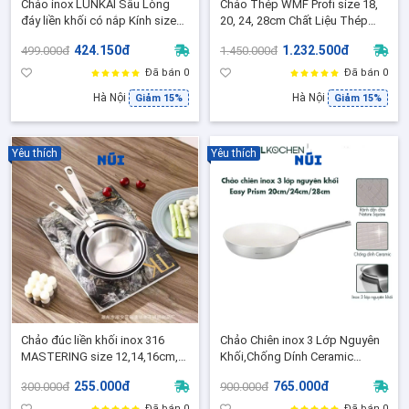
Chảo inox LUNKAI Sâu Lòng
Chảo Thép WMF Profi size 18,
đáy liền khối có nắp Kính size
20, 24, 28cm Chất Liệu Thép
16/20/24/26/30cm
Không Gỉ, Chảo Đáy Từ Dùng
424.150đ
1.232.500đ
499.000đ
1.450.000đ
Cho Mọi Loại Bếp
Đã bán 0
Đã bán 0
Hà Nội
Hà Nội
Giảm 15%
Giảm 15%
Yêu thích
Yêu thích
Chảo đúc liền khối inox 316
Chảo Chiên inox 3 Lớp Nguyên
MASTERING size 12,14,16cm,
Khối,Chống Dính Ceramic
Chảo inox bếp từ đáy liền
Edelkochen Easy Prism
255.000đ
765.000đ
300.000đ
900.000đ
Collection Size 20/24/28cm
Đã bán 0
Đã bán 0