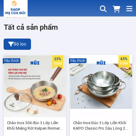
Tất cả sản phẩm
Bộ lọc
23%
43%
Yêu thích
Yêu thích
GIẢM
GIẢM
Chảo Inox 304 đúc 3 Lớp Liền
Chảo Inox Đúc 3 Lớp Liền Khối
Khối Miệng Rót Kalpen Rinmer
KAIYO Classic Pro Sâu Lòng 2
Size 16cm RM16, Tay Cầm Gỗ
Tay Cầm, Không Nắp, phù hợp