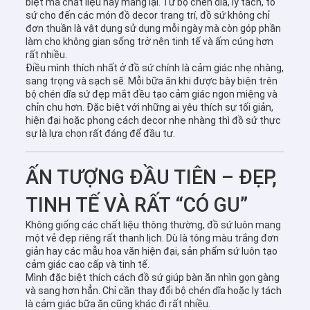
biệt mà chất liệu này mang lại. Từ bộ chén dĩa, ly tách, tô
sứ cho đến các món đồ decor trang trí, đồ sứ không chỉ
đơn thuần là vật dụng sử dụng mỗi ngày mà còn góp phần
làm cho không gian sống trở nên tinh tế và ấm cúng hơn
rất nhiều.
Điều mình thích nhất ở đồ sứ chính là cảm giác nhẹ nhàng,
sang trọng và sạch sẽ. Mỗi bữa ăn khi được bày biện trên
bộ chén dĩa sứ đẹp mắt đều tạo cảm giác ngon miệng và
chỉn chu hơn. Đặc biệt với những ai yêu thích sự tối giản,
hiện đại hoặc phong cách decor nhẹ nhàng thì đồ sứ thực
sự là lựa chọn rất đáng để đầu tư.
ẤN TƯỢNG ĐẦU TIÊN – ĐẸP,
TINH TẾ VÀ RẤT “CÓ GU”
Không giống các chất liệu thông thường, đồ sứ luôn mang
một vẻ đẹp riêng rất thanh lịch. Dù là tông màu trắng đơn
giản hay các mẫu hoa văn hiện đại, sản phẩm sứ luôn tạo
cảm giác cao cấp và tinh tế.
Mình đặc biệt thích cách đồ sứ giúp bàn ăn nhìn gọn gàng
và sang hơn hẳn. Chỉ cần thay đổi bộ chén dĩa hoặc ly tách
là cảm giác bữa ăn cũng khác đi rất nhiều.