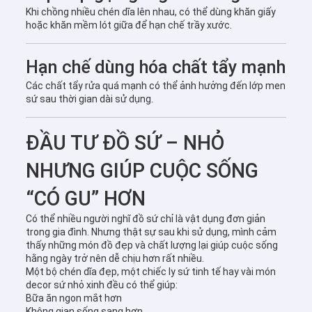
Khi chồng nhiều chén dĩa lên nhau, có thể dùng khăn giấy
hoặc khăn mềm lót giữa để hạn chế trầy xước.
Hạn chế dùng hóa chất tẩy mạnh
Các chất tẩy rửa quá mạnh có thể ảnh hưởng đến lớp men
sứ sau thời gian dài sử dụng.
ĐẦU TƯ ĐỒ SỨ – NHỎ
NHƯNG GIÚP CUỘC SỐNG
“CÓ GU” HƠN
Có thể nhiều người nghĩ đồ sứ chỉ là vật dụng đơn giản
trong gia đình. Nhưng thật sự sau khi sử dụng, mình cảm
thấy những món đồ đẹp và chất lượng lại giúp cuộc sống
hằng ngày trở nên dễ chịu hơn rất nhiều.
Một bộ chén dĩa đẹp, một chiếc ly sứ tinh tế hay vài món
decor sứ nhỏ xinh đều có thể giúp:
Bữa ăn ngon mắt hơn
Không gian sống sang hơn