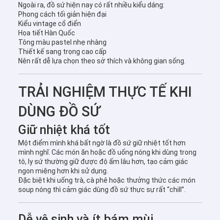
Ngoài ra, đồ sứ hiện nay có rất nhiều kiểu dáng:
Phong cách tối giản hiện đại
Kiểu vintage cổ điển
Họa tiết Hàn Quốc
Tông màu pastel nhẹ nhàng
Thiết kế sang trọng cao cấp
Nên rất dễ lựa chọn theo sở thích và không gian sống.
TRẢI NGHIỆM THỰC TẾ KHI
DÙNG ĐỒ SỨ
Giữ nhiệt khá tốt
Một điểm mình khá bất ngờ là đồ sứ giữ nhiệt tốt hơn
mình nghĩ. Các món ăn hoặc đồ uống nóng khi dùng trong
tô, ly sứ thường giữ được độ ấm lâu hơn, tạo cảm giác
ngon miệng hơn khi sử dụng.
Đặc biệt khi uống trà, cà phê hoặc thưởng thức các món
soup nóng thì cảm giác dùng đồ sứ thực sự rất “chill”.
Dễ vệ sinh và ít bám mùi