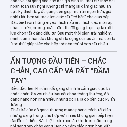
gang và nồi gang cho căn bếp gia đình thì thật sự thay đổi
hoàn toàn suy nghĩ. Không chỉ mang lại cảm giác nấu ăn
cực kỳ thích tay, đồ gang còn giúp món ăn ngon hơn, giữ
nhiệt lâu hơn và tạo cảm giác rất “có hồn” cho gian bếp.
Đặc biệt với những ai yêu thích nấu ăn, thích các món áp
chảo, chiên, nướng hoặc hầm thì đồ gang thực sự là một
lựa chọn rất đáng đầu tư. Sau một thời gian trải nghiệm,
mình cảm nhận đây không chỉ là dụng cụ nấu ăn mà còn là
“trợ thủ” giúp việc vào bếp trở nên thú vị hơn rất nhiều.
ẤN TƯỢNG ĐẦU TIÊN – CHẮC
CHẮN, CAO CẤP VÀ RẤT “ĐẦM
TAY”
Điều đầu tiên khi cầm đồ gang chính là cảm giác cực kỳ
chắc chắn. So với nhiều loại nồi chảo thông thường, đồ
gang nặng hơn khá nhiều nhưng đổi lại là độ bền cực kỳ ấn
tượng.
Thiết kế của đồ gang thường mang phong cách tối giản
nhưng sang trọng, phù hợp với nhiều không gian bếp hiện
đại lẫn cổ điển. Đặc biệt, các món ăn khi được nấu trong
nồi gang hay chảo gang luôn có cảm giác ngon hơn, giữ