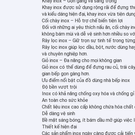
Khay inox – Gọn gàng và sang trọng
Khay inox được sử dụng rộng rãi để đựng thức
và kiểu dáng hiện đại, khay inox vừa tiện d
Cối chày inox – Hỗ trợ chế biến tiện lợi
Đối với những ai yêu thích nấu ăn, cối chày i
không bám mùi và dễ vệ sinh hơn nhiều so với
Rây lọc inox – Giữ trọn sự tinh tế trong từn
Rây lọc inox giúp lọc dầu, bột, nước dùng h
và chuyên nghiệp hơn.
Giỏ inox – Đa năng cho mọi không gian
Giỏ inox có thể dùng để đựng rau củ, trái câ
gian bếp gọn gàng hơn.
Ưu điểm nổi bật của đồ dùng nhà bếp inox
Độ bền vượt trội
Inox có khả năng chống oxy hóa và chống gỉ 
An toàn cho sức khỏe
Chất liệu inox cao cấp không chứa hóa chất đ
Dễ dàng vệ sinh
Bề mặt sáng bóng, ít bám dầu mỡ giúp việc la
Thiết kế hiện đại
Các sản phẩm inox ngày càng được cải tiến 