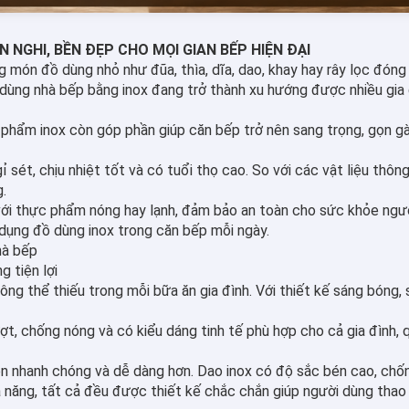
N NGHI, BỀN ĐẸP CHO MỌI GIAN BẾP HIỆN ĐẠI
 món đồ dùng nhỏ như đũa, thìa, dĩa, dao, khay hay rây lọc đóng 
ùng nhà bếp bằng inox đang trở thành xu hướng được nhiều gia đ
n phẩm inox còn góp phần giúp căn bếp trở nên sang trọng, gọn g
gỉ sét, chịu nhiệt tốt và có tuổi thọ cao. So với các vật liệu th
g.
ới thực phẩm nóng hay lạnh, đảm bảo an toàn cho sức khỏe người
ử dụng đồ dùng inox trong căn bếp mỗi ngày.
hà bếp
g tiện lợi
không thể thiếu trong mỗi bữa ăn gia đình. Với thiết kế sáng bón
t, chống nóng và có kiểu dáng tinh tế phù hợp cho cả gia đình, 
ên nhanh chóng và dễ dàng hơn. Dao inox có độ sắc bén cao, chống
a năng, tất cả đều được thiết kế chắc chắn giúp người dùng thao 