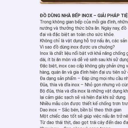
ĐỒ DÙNG NHÀ BẾP INOX – GIẢI PHÁP TIỆ
Trong không gian bếp của mỗi gia đình, những
nướng và thưởng thức bữa ăn. Ngày nay, đồ d
đại và đặc biệt an toàn cho sức khỏe.
Không chỉ là vật dụng hỗ trợ nấu ăn, các sả
Vì sao đồ dùng inox được ưa chuộng?
Inox là chất liệu nổi bật với khả năng chống 
dài, ít bị ăn mòn và dễ vệ sinh sau khi sử dụn
Đặc biệt, inox cao cấp không gây phản ứng v
hàng, quán ăn và gia đình hiện đại ưu tiên s
Đa dạng sản phẩm – Đáp ứng mọi nhu cầu n
Đũa, thìa và dĩa inox – Nhỏ gọn nhưng vô cùn
Bộ đũa, thìa và dĩa inox là những vật dụng 
lại cảm giác sạch sẽ và hiện đại khi sử dụng.
Nhiều mẫu còn được thiết kế chống trơn trượ
Dao inox – Sắc bén, bền bỉ theo thời gian
Một chiếc dao tốt sẽ giúp việc nấu ăn trở n
Từ dao thái thịt, dao gọt trái cây đến dao đ