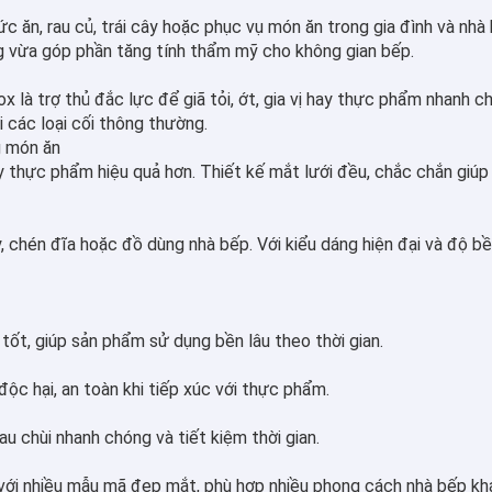
 ăn, rau củ, trái cây hoặc phục vụ món ăn trong gia đình và nhà h
ụng vừa góp phần tăng tính thẩm mỹ cho không gian bếp.
nox là trợ thủ đắc lực để giã tỏi, ớt, gia vị hay thực phẩm nhanh 
 các loại cối thông thường.
g món ăn
ay thực phẩm hiệu quả hơn. Thiết kế mắt lưới đều, chắc chắn giúp
y, chén đĩa hoặc đồ dùng nhà bếp. Với kiểu dáng hiện đại và độ b
tốt, giúp sản phẩm sử dụng bền lâu theo thời gian.
ộc hại, an toàn khi tiếp xúc với thực phẩm.
u chùi nhanh chóng và tiết kiệm thời gian.
với nhiều mẫu mã đẹp mắt, phù hợp nhiều phong cách nhà bếp kh