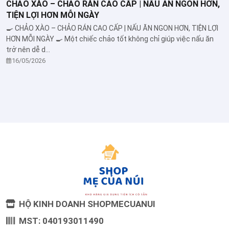
CHẢO XÀO – CHẢO RÁN CAO CẤP | NẤU ĂN NGON HƠN,
TIỆN LỢI HƠN MỖI NGÀY
🍳 CHẢO XÀO – CHẢO RÁN CAO CẤP | NẤU ĂN NGON HƠN, TIỆN LỢI
HƠN MỖI NGÀY 🍳 Một chiếc chảo tốt không chỉ giúp việc nấu ăn
trở nên dễ d...
16/05/2026
HỘ KINH DOANH SHOPMECUANUI
MST: 040193011490