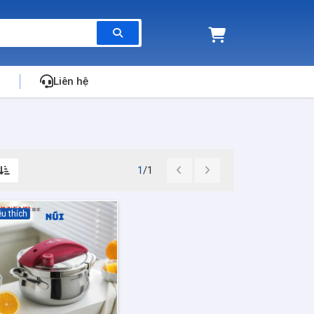
Liên hệ
1
/1
u thích