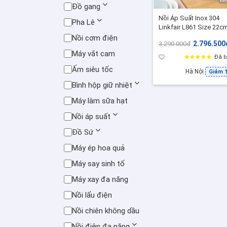
Đồ gang
Nồi Áp Suất Inox 304
Pha Lê
Linkfair L861 Size 22cm
5L, Van an toàn chuẩn 
Nồi cơm điện
2.796.500
3.290.000đ
Ninh Hầm Đa Năng, Ph
Máy vắt cam
Hợp mọi loại bếp
Đã b
Ấm siêu tốc
Hà Nội
Giảm 
Bình hộp giữ nhiệt
Máy làm sữa hạt
Nồi áp suất
Đồ Sứ
Máy ép hoa quả
Máy say sinh tố
Máy xay đa năng
Nồi lẩu điện
Nồi chiên không dầu
Nồi điện đa năng