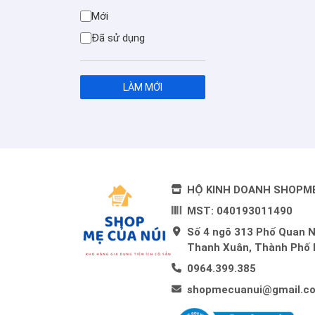
Mới
Đã sử dụng
LÀM MỚI
HỘ KINH DOANH SHOPM
MST: 040193011490
Số 4 ngõ 313 Phố Quan 
Thanh Xuân, Thành Phố 
0964.399.385
shopmecuanui@gmail.c