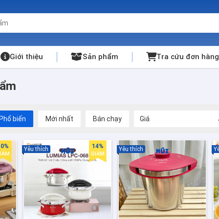
Giới thiệu
Sản phẩm
Tra cứu đơn hàng
hẩm
Phổ biến
Mới nhất
Bán chạy
Giá
10%
14%
Yêu thích
Yêu thích
Yê
IẢM
GIẢM