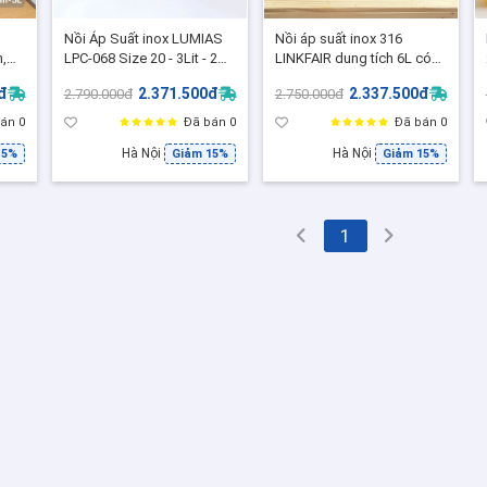
Nồi Áp Suất inox LUMIAS
Nồi áp suất inox 316
,
LPC-068 Size 20 - 3Lit - 2
LINKFAIR dung tích 6L có
Đức,
Nắp tiện dụng, Hầm nhanh
núm vặn - LF719
đ
2.371.500đ
2.337.500đ
2.790.000đ
2.750.000đ
ù
giữ trọn vị ngon ( Tặng 01
Xửng Hấp inox)
án 0
Đã bán 0
Đã bán 0
Hà Nội
Hà Nội
15%
Giảm 15%
Giảm 15%
1