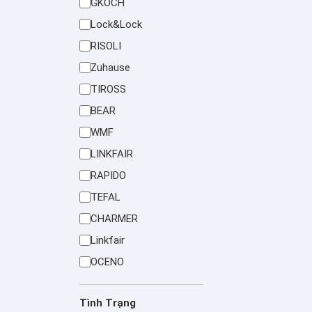
GKOCH
Lock&Lock
RISOLI
Zuhause
TIROSS
BEAR
WMF
LINKFAIR
RAPIDO
TEFAL
CHARMER
Linkfair
OCENO
Tình Trạng