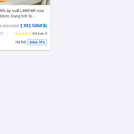
Nồi áp suất LINKFAIR size
20cm, Dung tích 3L -
LK800, Nồi hầm áp suất
2.932.500đ
3.450.000đ
nấu bếp từ, điện từ, gas
Đã bán 0
Hà Nội
Giảm 15%