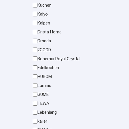
Kuchen
Kaiyo
Kalpen
Crista Home
Omada
2GOOD
Bohemia Royal Crystal
Edelkochen
HUROM
Lumias
GUME
TEWA
Lebenlang
kailer