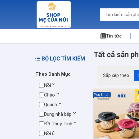
Tin tức
Tất cả sản p
BỘ LỌC TÌM KIẾM
Theo Danh Mục
Sắp xếp theo
Nồi
Chảo
Yêu thích
G
Quánh
Dụng nhà bếp
Đồ Thuỷ Tinh
Nồi ủ