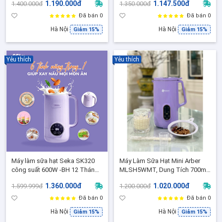
1.190.000đ
1.147.500đ
1.400.000đ
1.350.000đ
Đã bán 0
Đã bán 0
Hà Nội
Hà Nội
Giảm 15%
Giảm 15%
Yêu thích
Yêu thích
Máy làm sữa hạt Seka SK320
Máy Làm Sữa Hạt Mini Arber
công suất 600W -BH 12 Tháng -
MLSH5WMT, Dung Tích 700ml,
Hàng chuẩn Chính Hãng
Bảo Hành 1 Năm - Bản Tiếng
1.360.000đ
1.020.000đ
1.599.999đ
1.200.000đ
Việt dễ sử dụng
Đã bán 0
Đã bán 0
Hà Nội
Hà Nội
Giảm 15%
Giảm 15%