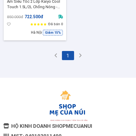
Ấm Siêu Tốc 2 Lớp Kaiyo Cool
Touch 1.5L/2L Chống Nóng -
Công suất lớn, đế xoay 360°, tự
722.500đ
850.000đ
ngắt, inox 304 an toàn
Đã bán 0
Hà Nội
Giảm 15%
1
HỘ KINH DOANH SHOPMECUANUI
MST: 040193011490