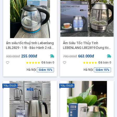
ấm siêu tốc thuỷ tinh Lebenlang
Ấm Siêu Tốc Thủy Tinh
LBL2829 - 1 lít - Bảo Hành 2 năm
LEBENLANG LBE2819 Dung tích
chính hãng
1.8L,Kèm lõi lọc Trà - Bảo hành
255.000đ
663.000đ
300.000đ
780.000đ
2 năm chính hãng
Đã bán 0
Đã bán 0
Hà Nội
Hà Nội
Giảm 15%
Giảm 15%
Yêu thích
Yêu thích