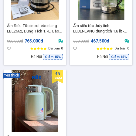
Ấm Siêu Tốc inox Lebenlang
Ấm siêu tốc thủy tinh
LBE2662, Dung Tích 1.7L, Bảo
LEBENLANG dung tích 1.8 lít -
Hành 24 Tháng Chính Hãng
Bảo Hành 2 năm chính hãng
765.000đ
467.500đ
900.000đ
550.000đ
Đã bán 0
Đã bán 0
Hà Nội
Hà Nội
Giảm 15%
Giảm 15%
4%
Yêu thích
GIẢM