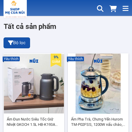
Tất cả sản phẩm
Bộ lọc
9%
Yêu thích
Yêu thích
GIẢM
Ấm Đun Nước Siêu Tốc Giữ
Ấm Pha Trà, Chưng Yến Hurom
Nhiệt GKOCH 1.5L HB-K193A
TM-P02FSS, 1200W nấu cháo,
Công Suất 1500W Inox 304 Bộ
hầm thức uống, Bảo hành 24