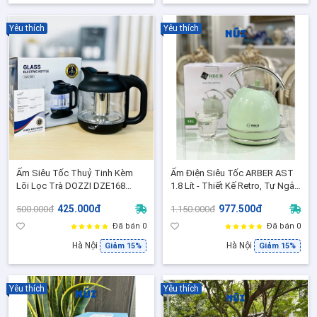
Yêu thích
Yêu thích
Ấm Siêu Tốc Thuỷ Tinh Kèm
Ấm Điện Siêu Tốc ARBER AST
Lõi Lọc Trà DOZZI DZE168
1.8 Lít - Thiết Kế Retro, Tự Ngắt
Dung Tích 1.2L - Bảo Hành 2
An Toàn, Đun Nhanh -BH 12
425.000đ
977.500đ
500.000đ
1.150.000đ
Năm Chính Hãng
Tháng
Đã bán 0
Đã bán 0
Hà Nội
Hà Nội
Giảm 15%
Giảm 15%
Yêu thích
Yêu thích