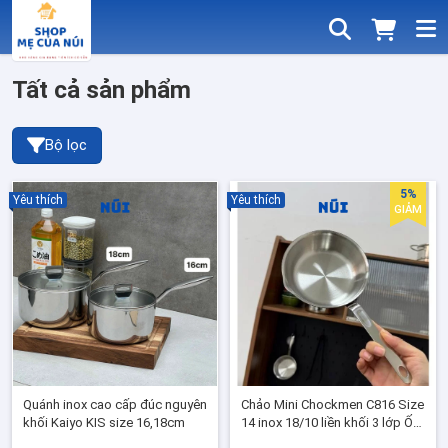
Tất cả sản phẩm
Bộ lọc
5%
Yêu thích
Yêu thích
GIẢM
Quánh inox cao cấp đúc nguyên
Chảo Mini Chockmen C816 Size
khối Kaiyo KIS size 16,18cm
14 inox 18/10 liền khối 3 lớp Ốp
la trứng, nấu sốt, đồ ăn dặm,