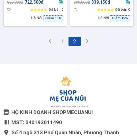
722.500đ
339.150đ
850.000đ
399.000đ
Phù hợp mọi loại bếp
Đã bán 0
Đã bán 0
Hà Nội
Hà Nội
Giảm 15%
Giảm 15%
1
2
HỘ KINH DOANH SHOPMECUANUI
MST: 040193011490
Số 4 ngõ 313 Phố Quan Nhân, Phường Thanh