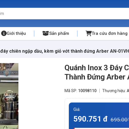
Giới thiệu
Sản phẩm
Tra cứu đơn hàng
 đáy chiên ngập dầu, kèm giỏ vớt thành đứng Arber AN-01V
Quánh Inox 3 Đáy 
Thành Đứng Arber
Mã SP:
10098110
Thương hiệu:
A
Giá:
590.751 đ
695.00