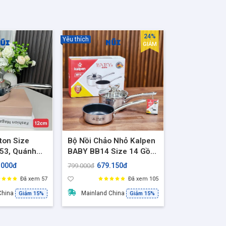
24%
Yêu thích
GIẢM
ton Size
Bộ Nồi Chảo Nhỏ Kalpen
53, Quánh
BABY BB14 Size 14 Gồm
 cao cấp nắp
Quánh inox + Chảo
.000đ
679.150đ
799.000đ
, nấu cháo,
chống dính cao cấp, an
Đã xem 57
Đã xem 105
toàn cho bé, phù hợp
mọi loại bếp
China
Mainland China
Giảm 15%
Giảm 15%