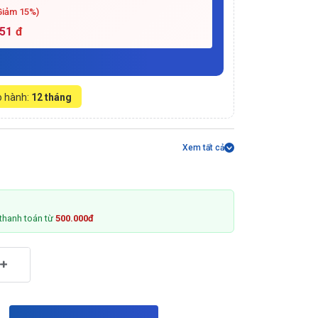
Giảm 15%)
751
đ
 hành:
12 tháng
Xem tất cả
thanh toán từ
500.000đ