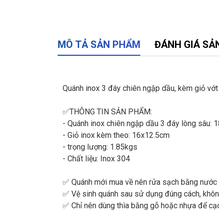
MÔ TẢ SẢN PHẨM
ĐÁNH GIÁ SẢ
Quánh inox 3 đáy chiên ngập dầu, kèm giỏ v
✅THÔNG TIN SẢN PHẨM:
- Quánh inox chiên ngập dầu 3 đáy lòng sâu:
- Giỏ inox kèm theo: 16x12.5cm
- trọng lượng: 1.85kgs
- Chất liệu: Inox 304
✅ Quánh mới mua về nên rửa sạch bằng nước r
✅ Vệ sinh quánh sau sử dụng đúng cách, khôn
✅ Chỉ nên dùng thìa bằng gỗ hoặc nhựa để cạo