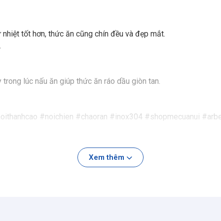
ữ nhiệt tốt hơn, thức ăn cũng chín đều và đẹp mắt.
.
 trong lúc nấu ăn giúp thức ăn ráo dầu giòn tan.
noithanhcao #noichien #chaoran #inox304 #shopmecuanui #arbe
Xem thêm