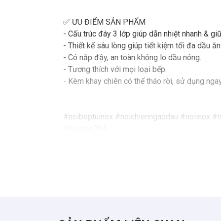
✅ ƯU ĐIỂM SẢN PHẨM
- Cấu trúc đáy 3 lớp giúp dẫn nhiệt nhanh & gi
- Thiết kế sâu lòng giúp tiết kiệm tối đa dầu ăn
- Có nắp đậy, an toàn không lo dầu nóng.
- Tương thích với mọi loại bếp.
- Kèm khay chiên có thể tháo rời, sử dụng ngay
#noibeptuinox #noichienngapdau #noiinox #