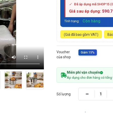
✓
Đã áp dụng mã SHOP15 (
Giá sau áp dụng:
590.
Còn hàng
Tình trạng:
(Giá đã bao gồm VAT)
Bảo
Voucher
Giảm 15%
của shop
Miễn phí vận chuyển
Áp dụng cho đơn hàng có tổng 
Số lượng