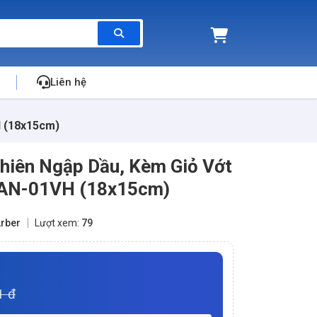
Liên hệ
H (18x15cm)
Chiên Ngập Dầu, Kèm Giỏ Vớt
 AN-01VH (18x15cm)
rber
Lượt xem:
79
1 đ