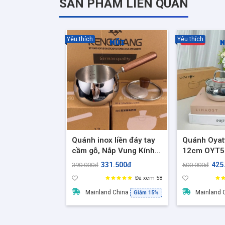
SẢN PHẨM LIÊN QUAN
Yêu thích
Yêu thích
Quánh inox liền đáy tay
Quánh Oyat
cầm gỗ, Nắp Vung Kính
12cm OYT5
size 12cm, Dung tích
Bếp từ inox
331.500đ
425
390.000đ
500.000đ
700ml, Quánh nấu cháo
kính viền đỏ
Đã xem 58
bột cho bé
quấy bột
Mainland China
Mainland 
Giảm 15%