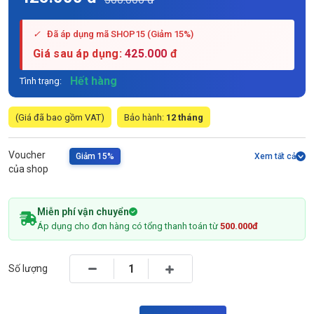
✓
Đã áp dụng mã SHOP15 (Giảm 15%)
Giá sau áp dụng:
425.000
đ
Hết hàng
Tình trạng:
(Giá đã bao gồm VAT)
Bảo hành:
12 tháng
Voucher
Giảm 15%
Xem tất cả
của shop
Miễn phí vận chuyển
Áp dụng cho đơn hàng có tổng thanh toán từ
500.000đ
Số lượng