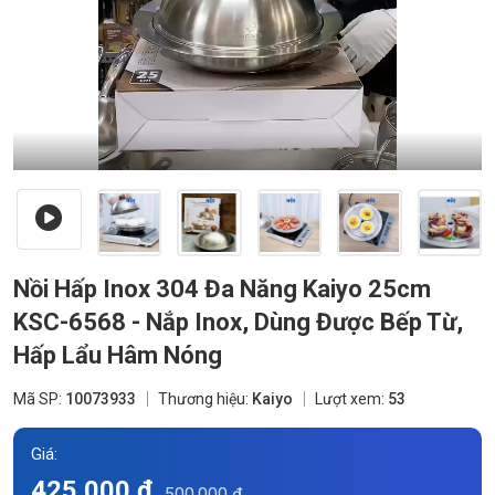
Nồi Hấp Inox 304 Đa Năng Kaiyo 25cm
KSC-6568 - Nắp Inox, Dùng Được Bếp Từ,
Hấp Lẩu Hâm Nóng
Mã SP:
10073933
Thương hiệu:
Kaiyo
Lượt xem:
53
Giá:
425.000 đ
500.000 đ