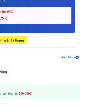
Giảm 15%)
375
đ
 hành:
12 tháng
Xem tất cả
Hồng
thanh toán từ
500.000đ