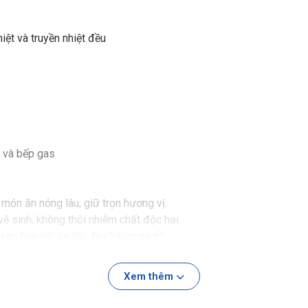
iệt và truyền nhiệt đều
n và bếp gas
món ăn nóng lâu, giữ trọn hương vị.
 sinh, không thôi nhiễm chất độc hại.
án, hay nồi ăn lẩu đều “nhức nách”.
c tay, đặt trong bếp hay lên bàn ăn đều đẹp rực rỡ.
Xem thêm