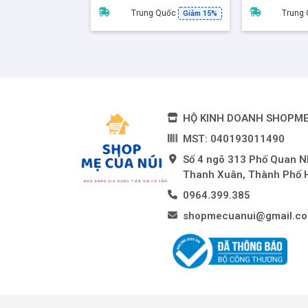
Trung Quốc
Trung
Giảm 15%
HỘ KINH DOANH SHOPM
MST: 040193011490
Số 4 ngõ 313 Phố Quan 
Thanh Xuân, Thành Phố 
0964.399.385
shopmecuanui@gmail.c