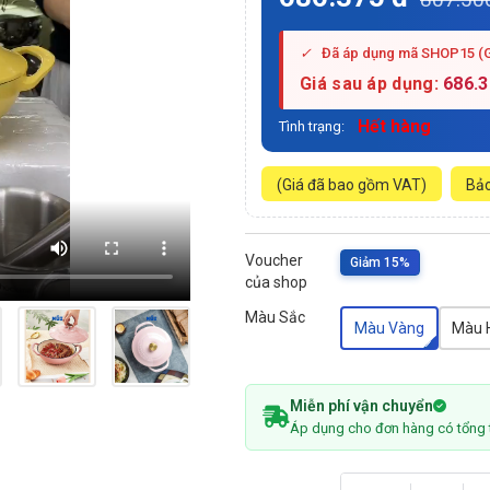
✓
Đã áp dụng mã SHOP15 (
Giá sau áp dụng:
686.
Hết hàng
Tình trạng:
(Giá đã bao gồm VAT)
Bảo
Voucher
Giảm 15%
của shop
Màu Sắc
Màu Vàng
Màu 
Miễn phí vận chuyển
Áp dụng cho đơn hàng có tổng 