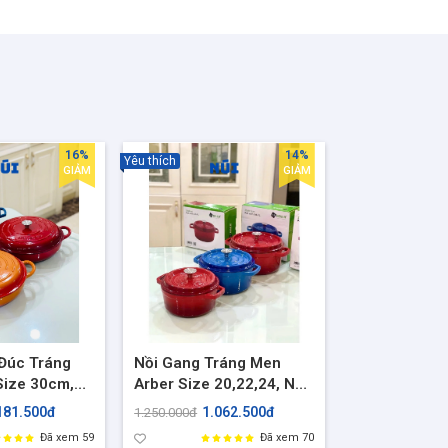
nấu lẩu mini
16%
14%
Yêu thích
GIẢM
GIẢM
Đúc Tráng
Nồi Gang Tráng Men
Size 30cm,
Arber Size 20,22,24, Nồi
Ninh Hầm,
Kho Cá, Hầm Thit Nấu
181.500đ
1.062.500đ
1.250.000đ
ang, Phù
bếp từ, bếp gas, bếp điện
Đã xem 59
Đã xem 70
i bếp