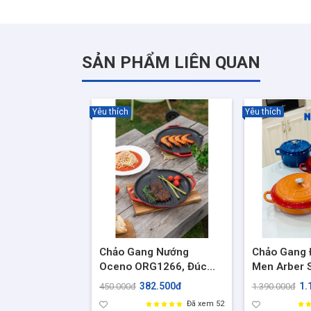
- Nấu canh, kho thịt, nấu cháo, chiên áp chảo, 
- Dùng được cho mọi loại bếp
SẢN PHẨM LIÊN QUAN
Yêu thích
Yêu thích
Chảo Gang Nướng
Chảo Gang 
Oceno ORG1266, Đúc
Men Arber 
Nguyên Khối size
Chiên Xào 
382.500đ
1.
450.000đ
1.390.000đ
26x3cm
Nắp Vung G
Đã xem 52
Hợp Mọi loạ