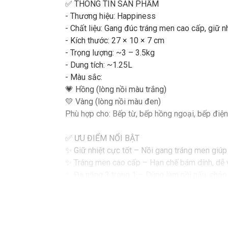
✅ THÔNG TIN SẢN PHẨM
- Thương hiệu: Happiness
- Chất liệu: Gang đúc tráng men cao cấp, giữ nh
- Kích thước: 27 × 10 × 7 cm
- Trọng lượng: ~3 – 3.5kg
- Dung tích: ~1.25L
- Màu sắc:
💗 Hồng (lòng nồi màu trắng)
💛 Vàng (lòng nồi màu đen)
Phù hợp cho: Bếp từ, bếp hồng ngoại, bếp điệ
✅ ƯU ĐIỂM NỔI BẬT
✨ Giữ nhiệt cực tốt – Nồi gang tráng men giúp 
✨ Tráng men cao cấp – Hạn chế bám dính, dễ vệ
✨ Đa năng 3 trong 1 – Dùng làm nồi nấu, chảo r
✨ Thiết kế sang trọng, bền chắc – Dày dặn, chắ
🍲 ỨNG DỤNG