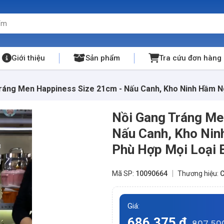
Giới thiệu
Sản phẩm
Tra cứu đơn hàng
ráng Men Happiness Size 21cm - Nấu Canh, Kho Ninh Hầm Ngo
Nồi Gang Tráng Me
Nấu Canh, Kho Nin
Phù Hợp Mọi Loại 
Mã SP:
10090664
Thương hiệu:
C
Giá:
686.375 đ
807.50