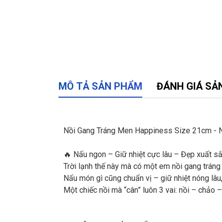
MÔ TẢ SẢN PHẨM
ĐÁNH GIÁ SẢ
Nồi Gang Tráng Men Happiness Size 21cm - Nấ
🔥 Nấu ngon – Giữ nhiệt cực lâu – Đẹp xuất sắ
Trời lạnh thế này mà có một em nồi gang tráng
Nấu món gì cũng chuẩn vị – giữ nhiệt nóng lâu
Một chiếc nồi mà “cân” luôn 3 vai: nồi – chảo – n