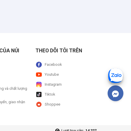
CỦA NÚI
THEO DÕI TÔI TRÊN
Facebook
Youtube
Instagram
ng và chất lượng
Tiktok
uyển, giao nhận
Shoppee
Lượt truy cập:
14,227