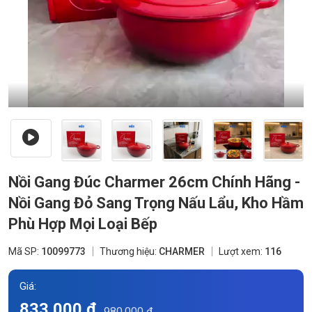
Nồi Gang Đúc Charmer 26cm Chính Hãng -
Nồi Gang Đỏ Sang Trọng Nấu Lẩu, Kho Hầm
Phù Hợp Mọi Loại Bếp
Mã SP:
10099773
Thương hiệu:
CHARMER
Lượt xem:
116
Giá:
833.000 đ
980.000 đ