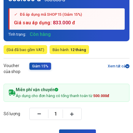
✓
Đã áp dụng mã SHOP15 (Giảm 15%)
Giá sau áp dụng:
833.000
đ
Còn hàng
Tình trạng:
(Giá đã bao gồm VAT)
Bảo hành:
12 tháng
Voucher
Giảm 15%
Xem tất cả
của shop
Miễn phí vận chuyển
Áp dụng cho đơn hàng có tổng thanh toán từ
500.000đ
Số lượng