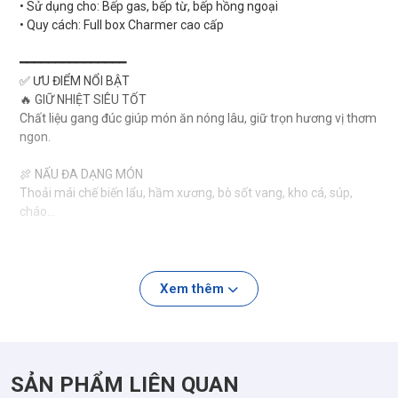
• Sử dụng cho: Bếp gas, bếp từ, bếp hồng ngoại
• Quy cách: Full box Charmer cao cấp
━━━━━━━━━━━━━━━
✅ ƯU ĐIỂM NỔI BẬT
🔥 GIỮ NHIỆT SIÊU TỐT
Chất liệu gang đúc giúp món ăn nóng lâu, giữ trọn hương vị thơm
ngon.
🍖 NẤU ĐA DẠNG MÓN
Thoải mái chế biến lẩu, hầm xương, bò sốt vang, kho cá, súp,
cháo…
❤️ THIẾT KẾ ĐỎ SANG TRỌNG
Màu đỏ nổi bật giúp căn bếp thêm tinh tế, bày lên bàn ăn cực đẹp
mắt.
Xem thêm
✔ NẮP ĐẬY KÍN
Giữ hơi nước và hương vị món ăn tốt hơn, giúp món hầm mềm
ngon tự nhiên.
SẢN PHẨM LIÊN QUAN
🍳 DÙNG ĐƯỢC NHIỀU LOẠI BẾP