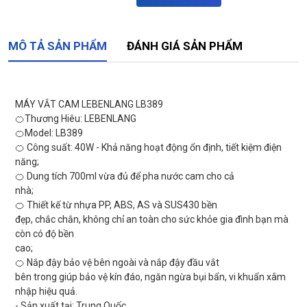
MÔ TẢ SẢN PHẨM
ĐÁNH GIÁ SẢN PHẨM
MÁY VẮT CAM LEBENLANG LB389
🍊Thương Hiêu: LEBENLANG
🍊Model: LB389
🍊 Công suất: 40W - Khả năng hoạt động ổn định, tiết kiệm điện
năng;
🍊 Dung tích 700ml vừa đủ để pha nước cam cho cả
nhà;
🍊 Thiết kế từ nhựa PP, ABS, AS và SUS430 bền
đẹp, chắc chắn, không chỉ an toàn cho sức khỏe gia đình bạn mà
còn có độ bền
cao;
🍊 Nắp đậy bảo vệ bên ngoài và nắp đậy đầu vắt
bên trong giúp bảo vệ kín đáo, ngăn ngừa bụi bẩn, vi khuẩn xâm
nhập hiệu quả.
- Sản xuất tại: Trung Quốc