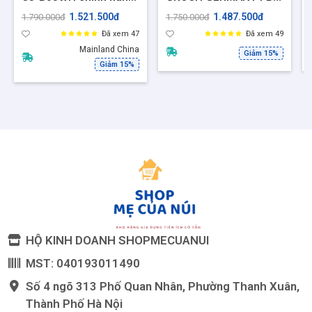
ép nhanh 30s, không
616B, Công Suất 160W
1.521.500đ
1.487.500đ
1.790.000đ
1.750.000đ
đắng, dễ vệ sinh
- Ép Nhanh,Thiết Kế
Đã xem 47
Đã xem 49
Cao Cấp, BH 12 Tháng
Mainland China
Giảm 15%
Giảm 15%
HỘ KINH DOANH SHOPMECUANUI
MST: 040193011490
Số 4 ngõ 313 Phố Quan Nhân, Phường Thanh Xuân,
Thành Phố Hà Nội