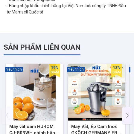
- Hàng nhập khẩu chính hãng tại Việt Nam bởi công ty TNHH Đầu
SẢN PHẨM LIÊN QUAN
19%
12%
Yêu thích
Yêu thích
Yê
GIẢM
GIẢM
Máy vắt cam HUROM
Máy Vắt, Ép Cam Inox
CJ-B03WH chính hãng,
GKÖCH GERMANY FB-