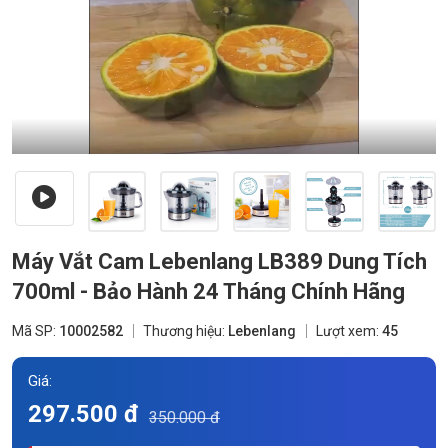
Máy Vắt Cam Lebenlang LB389 Dung Tích
700ml - Bảo Hành 24 Tháng Chính Hãng
Mã SP:
10002582
Thương hiệu:
Lebenlang
Lượt xem:
45
Giá:
297.500 đ
350.000 đ