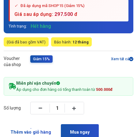
✓
Đã áp dụng mã SHOP15 (Giảm 15%)
Giá sau áp dụng:
297.500
đ
Hết hàng
Tình trạng:
(Giá đã bao gồm VAT)
Bảo hành:
12 tháng
Voucher
Giảm 15%
Xem tất cả
của shop
Miễn phí vận chuyển
Áp dụng cho đơn hàng có tổng thanh toán từ
500.000đ
Số lượng
Thêm vào giỏ hàng
Mua ngay