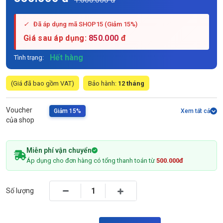
✓
Đã áp dụng mã SHOP15 (Giảm 15%)
Giá sau áp dụng:
850.000
đ
Hết hàng
Tình trạng:
(Giá đã bao gồm VAT)
Bảo hành:
12 tháng
Voucher
Giảm 15%
Xem tất cả
của shop
Miễn phí vận chuyển
Áp dụng cho đơn hàng có tổng thanh toán từ
500.000đ
Số lượng