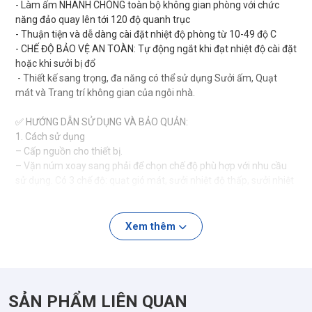
️- Làm ấm NHANH CHÓNG toàn bộ không gian phòng với chức
năng đảo quay lên tới 120 độ quanh trục
-️ Thuận tiện và dễ dàng cài đặt nhiệt độ phòng từ 10-49 độ C
️- CHẾ ĐỘ BẢO VỆ AN TOÀN: Tự động ngắt khi đạt nhiệt độ cài đặt
hoặc khi sưởi bị đổ
️ - Thiết kế sang trọng, đa năng có thể sử dụng Sưởi ấm, Quạt
mát và Trang trí không gian của ngôi nhà.
✅ HƯỚNG DẪN SỬ DỤNG VÀ BẢO QUẢN:
1. Cách sử dụng
– Cấp nguồn cho thiết bị.
– Vặn núm xoay sang phải để chọn chế độ phù hợp với nhu cầu
sử dụng. Có 3 chế độ: quạt gió mát, sưởi nhiệt độ thấp, sưởi nhiệt
độ cao.
2. Vệ sinh và bảo quản
– Khi thân máy bị bám bẩn hoặc bám dầu, phải vệ sinh thân máy
Xem thêm
để tránh bạc màu và hư hỏng.
– Sau khi bảo dưỡng và vệ sinh, đặt các bộ phận vào hộp đóng
gói theo thứ tự đóng gói ban đầu và đặt chúng ở nơi khô ráo để
bảo quản an toàn.
SẢN PHẨM LIÊN QUAN
– Máy sưởi này chỉ cần vệ sinh và bảo dưỡng chung bên ngoài.
– Lau bằng chất tẩy rửa trung tính sau đó lau bằng vải mềm