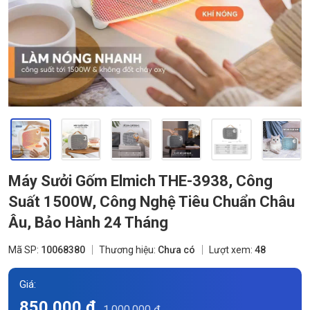
Máy Sưởi Gốm Elmich THE-3938, Công
Suất 1500W, Công Nghệ Tiêu Chuẩn Châu
Âu, Bảo Hành 24 Tháng
Mã SP:
10068380
Thương hiệu:
Chưa có
Lượt xem:
48
Giá:
850.000 đ
1.000.000 đ