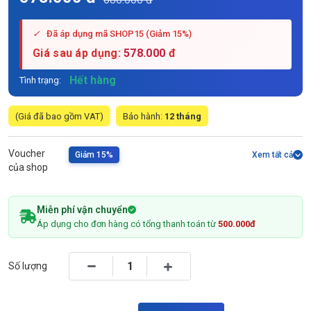
✓
Đã áp dụng mã SHOP15 (Giảm 15%)
Giá sau áp dụng:
578.000
đ
Hết hàng
Tình trạng:
(Giá đã bao gồm VAT)
Bảo hành:
12 tháng
Voucher
Giảm 15%
Xem tất cả
của shop
Miễn phí vận chuyển
Áp dụng cho đơn hàng có tổng thanh toán từ
500.000đ
Số lượng