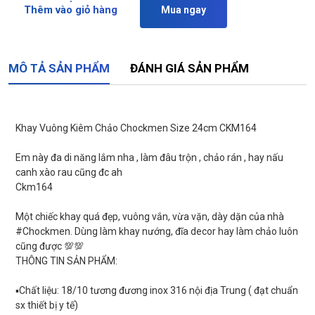
Thêm vào giỏ hàng
Mua ngay
MÔ TẢ SẢN PHẨM
ĐÁNH GIÁ SẢN PHẨM
Khay Vuông Kiêm Chảo Chockmen Size 24cm CKM164
Em này đa di năng lắm nha , làm đâu trộn , chảo rán , hay nấu
canh xào rau cũng đc ah
Ckm164
Một chiếc khay quá đẹp, vuông vắn, vừa vặn, dày dặn của nhà
#Chockmen. Dùng làm khay nướng, đĩa decor hay làm chảo luôn
cũng được 💯💯
THÔNG TIN SẢN PHẨM:
▪️Chất liệu: 18/10 tương đương inox 316 nội địa Trung ( đạt chuẩn
sx thiết bị y tế)