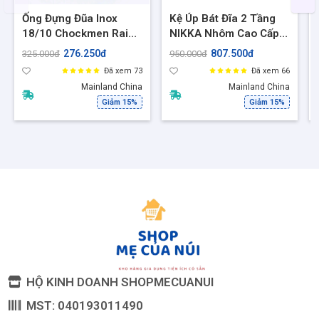
Ống Đựng Đũa Inox
Kệ Úp Bát Đĩa 2 Tầng
18/10 Chockmen Rain
NIKKA Nhôm Cao Cấp
Queen CKM402 – Bóng
Có Khay Thoát Nước,
276.250đ
807.500đ
325.000đ
950.000đ
Gương 5A, Thiết Kế
Kệ Để Bát Đĩa Gọn
Đã xem 73
Đã xem 66
Hoa Thẩm Mỹ
Gàng Tiết Kiệm Diện
Mainland China
Mainland China
tích
Giảm 15%
Giảm 15%
HỘ KINH DOANH SHOPMECUANUI
MST: 040193011490