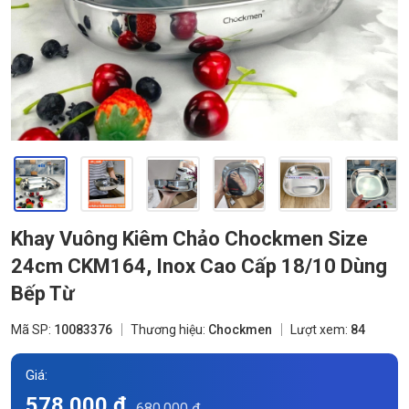
Khay Vuông Kiêm Chảo Chockmen Size
24cm CKM164, Inox Cao Cấp 18/10 Dùng
Bếp Từ
Mã SP:
10083376
Thương hiệu:
Chockmen
Lượt xem:
84
Giá:
578.000 đ
680.000 đ