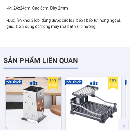
▪️Kt: 24x24cm, Cao 6cm, Dày 2mm
▪️Đúc liền khối 3 lớp, dùng được các loại bếp ( bếp từ, hồng ngoại,
SẢN PHẨM LIÊN QUAN
14%
10%
Yêu thích
Yêu thích
Yê
GIẢM
GIẢM