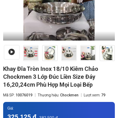
Khay Đĩa Tròn Inox 18/10 Kiêm Chảo
Chockmen 3 Lớp Đúc Liền Size Đáy
16,20,24cm Phù Hợp Mọi Loại Bếp
Mã SP:
10076019
Thương hiệu:
Chockmen
Lượt xem:
79
Giá:
325.125 đ
382.500 đ