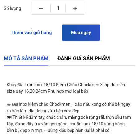
Số lượng
Thêm vào giỏ hàng
Mua ngay
MÔ TẢ SẢN PHẨM
ĐÁNH GIÁ SẢN PHẨM
Khay Đĩa Tròn Inox 18/10 Kiêm Chảo Chockmen 3 lớp đúc liền
size đáy 16,20,24cm Phù hợp mọi loại bếp
🥗 Đĩa inox kiêm chảo Chockmen – xào nấu xong có thể bê ngay
ra bàn làm đĩa decor vừa tiện vừa đẹp.
🍽️ Thiết kế đầm tay, chắc chắn, miệng xoè rộng rãi, trộn đều tăm
tắp, đựng đầy ú ụ vẫn gọn gàng, chuẩn inox 18/10 sáng bóng,
bền bỉ, đẹp xịn mịn. – đúng kiểu bếp hiện đại là phải có!