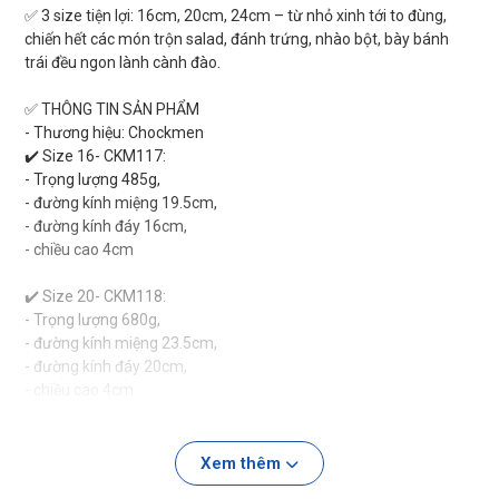
✅ 3 size tiện lợi: 16cm, 20cm, 24cm – từ nhỏ xinh tới to đùng,
chiến hết các món trộn salad, đánh trứng, nhào bột, bày bánh
trái đều ngon lành cành đào.
✅ THÔNG TIN SẢN PHẨM
- Thương hiệu: Chockmen
✔️ Size 16- CKM117:
- Trọng lượng 485g,
- đường kính miệng 19.5cm,
- đường kính đáy 16cm,
- chiều cao 4cm
✔️ Size 20- CKM118:
- Trọng lượng 680g,
- đường kính miệng 23.5cm,
- đường kính đáy 20cm,
- chiều cao 4cm
✔️ Size 24 - CKM119:
- Trọng lượng 930g,
Xem thêm
- đường kính miệng 27.5cm,