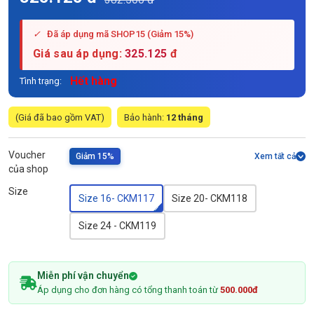
✓
Đã áp dụng mã SHOP15 (Giảm 15%)
Giá sau áp dụng:
325.125
đ
Hết hàng
Tình trạng:
(Giá đã bao gồm VAT)
Bảo hành:
12 tháng
Voucher
Giảm 15%
Xem tất cả
của shop
Size
Size 16- CKM117
Size 20- CKM118
Size 24 - CKM119
Miễn phí vận chuyển
Áp dụng cho đơn hàng có tổng thanh toán từ
500.000đ