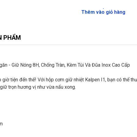
Thêm vào giỏ hàng
N PHẨM
găn - Giữ Nóng 8H, Chống Tràn, Kèm Túi Và Đũa Inox Cao Cấp
iờ tiện đến thế! Với hộp cơm giữ nhiệt Kalpen I1, bạn có thể th
giữ trọn hương vị như vừa nấu xong.
ẩm