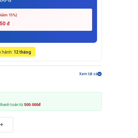
Giảm 15%)
750
đ
 hành:
12 tháng
Xem tất cả
thanh toán từ
500.000đ