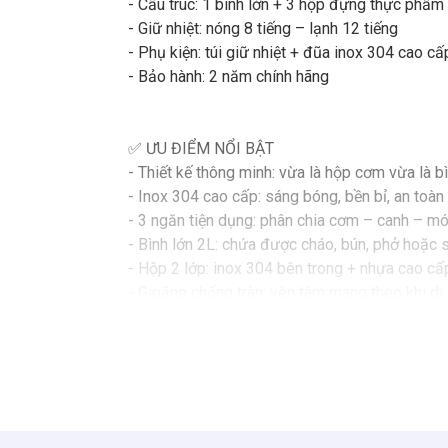
- Cấu trúc: 1 bình lớn + 3 hộp đựng thực phẩm
- Giữ nhiệt: nóng 8 tiếng – lạnh 12 tiếng
- Phụ kiện: túi giữ nhiệt + đũa inox 304 cao cấ
- Bảo hành: 2 năm chính hãng
✅ ƯU ĐIỂM NỔI BẬT
- Thiết kế thông minh: vừa là hộp cơm vừa là bìn
- Inox 304 cao cấp: sáng bóng, bền bỉ, an toà
- 3 ngăn tiện dụng: phân chia cơm – canh – m
- Bình lớn 2L: chứa được cháo, bún, phở hoặc 
- Hộp 2 lớp: inox 304 bên trong + nhựa cao cấ
- Gioăng chống tràn: yên tâm mang theo khi di 
- Giữ nhiệt lâu: giữ nóng tới 8 giờ, giữ lạnh đến
- Phụ kiện đầy đủ: có sẵn túi giữ nhiệt và đũa i
✅ ỨNG DỤNG THỰC TẾ
- Mang cơm đi làm, đi học mỗi ngày