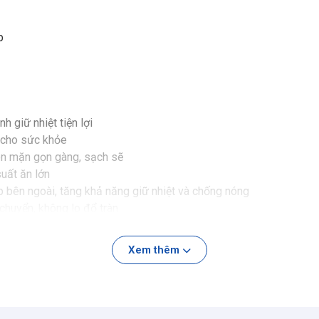
p
h giữ nhiệt tiện lợi
n cho sức khỏe
ón mặn gọn gàng, sạch sẽ
suất ăn lớn
p bên ngoài, tăng khả năng giữ nhiệt và chống nóng
chuyển, không lo đổ tràn
 12 giờ
nox tiện lợi
Xem thêm