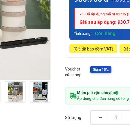
✓
Đã áp dụng mã SHOP15 (
Giá sau áp dụng:
930.
Còn hàng
Tình trạng:
(Giá đã bao gồm VAT)
Bảo
Voucher
Giảm 15%
của shop
Miễn phí vận chuyển
Áp dụng cho đơn hàng có tổng 
Số lượng