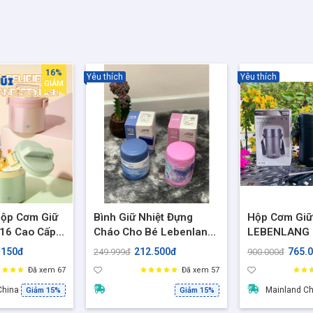
người đi công tác
16%
Yêu thích
Yêu thích
GIẢM
Hộp Cơm Giữ
Bình Giữ Nhiệt Đựng
Hộp Cơm Giữ
316 Cao Cấp,
Cháo Cho Bé Lebenlang
LEBENLANG 
4H, Chống
LBL3032, Dung Tích
Bằng Inox, G
.150đ
212.500đ
765.
249.999đ
900.000đ
TON 1700ml
300ml
Riêng Biệt D
Đã xem 67
Đã xem 57
53-C170) ko
2.2L - Hàng 
China
Mainland C
Giảm 15%
Giảm 15%