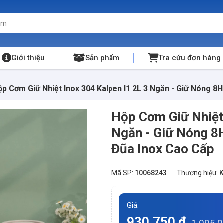
Giới thiệu
Sản phẩm
Tra cứu đơn hàng
ộp Cơm Giữ Nhiệt Inox 304 Kalpen I1 2L 3 Ngăn - Giữ Nóng 8
Hộp Cơm Giữ Nhiệt 
Ngăn - Giữ Nóng 8H
Đũa Inox Cao Cấp
Mã SP:
10068243
Thương hiệu:
K
Giá:
930.750 đ
1.095.