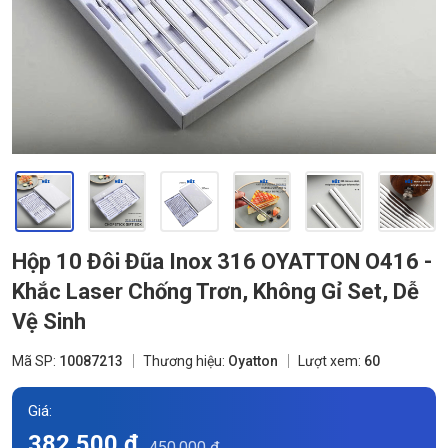
Hộp 10 Đôi Đũa Inox 316 OYATTON O416 -
Khắc Laser Chống Trơn, Không Gỉ Set, Dễ
Vệ Sinh
Mã SP:
10087213
Thương hiệu:
Oyatton
Lượt xem:
60
Giá:
382.500 đ
450.000 đ