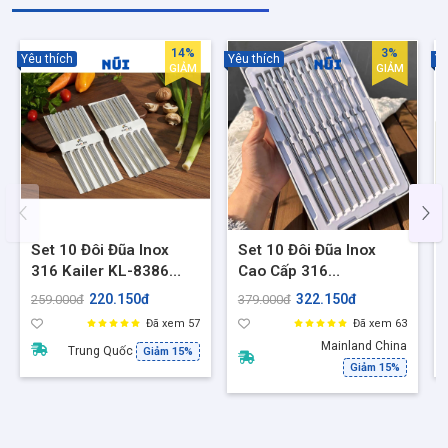
14%
3%
Yêu thích
Yêu thích
Yê
GIẢM
GIẢM
Set 10 Đôi Đũa Inox
Set 10 Đôi Đũa Inox
316 Kailer KL-8386
Cao Cấp 316
,Dài 24.2cm, Gắp không
Chockmen C59, Đũa
220.150đ
322.150đ
259.000đ
379.000đ
trơn - Không Gỉ - Sang
inox chống trơn trượt,
Đã xem 57
Đã xem 63
Trọng
không gỉ set
Mainland China
Trung Quốc
Giảm 15%
Giảm 15%