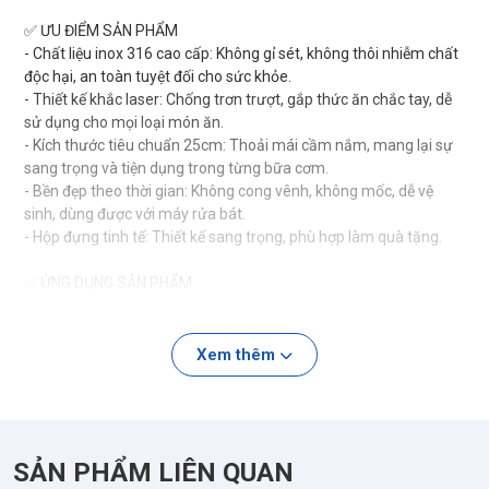
✅ ƯU ĐIỂM SẢN PHẨM
- Chất liệu inox 316 cao cấp: Không gỉ sét, không thôi nhiễm chất
độc hại, an toàn tuyệt đối cho sức khỏe.
- Thiết kế khắc laser: Chống trơn trượt, gắp thức ăn chắc tay, dễ
sử dụng cho mọi loại món ăn.
- Kích thước tiêu chuẩn 25cm: Thoải mái cầm nắm, mang lại sự
sang trọng và tiện dụng trong từng bữa cơm.
- Bền đẹp theo thời gian: Không cong vênh, không mốc, dễ vệ
sinh, dùng được với máy rửa bát.
- Hộp đựng tinh tế: Thiết kế sang trọng, phù hợp làm quà tặng.
✅ ỨNG DỤNG SẢN PHẨM
- Sử dụng hằng ngày trong gia đình, nhà hàng, quán ăn.
- Là lựa chọn an toàn, tiện lợi cho bữa cơm gia đình hiện đại.
Xem thêm
- Làm quà tặng tinh tế cho người thân, bạn bè, đồng nghiệp trong
các dịp lễ, tết.
SẢN PHẨM LIÊN QUAN