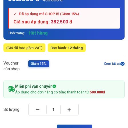
✓
Đã áp dụng mã SHOP15 (Giảm 15%)
Giá sau áp dụng:
382.500
đ
Hết hàng
Tình trạng:
(Giá đã bao gồm VAT)
Bảo hành:
12 tháng
Voucher
Giảm 15%
Xem tất cả
của shop
Miễn phí vận chuyển
Áp dụng cho đơn hàng có tổng thanh toán từ
500.000đ
Số lượng