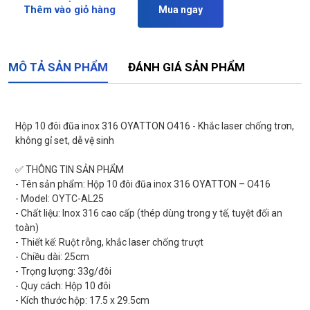
Thêm vào giỏ hàng
Mua ngay
MÔ TẢ SẢN PHẨM
ĐÁNH GIÁ SẢN PHẨM
Hộp 10 đôi đũa inox 316 OYATTON O416 - Khắc laser chống trơn,
không gỉ set, dễ vệ sinh
✅ THÔNG TIN SẢN PHẨM
- Tên sản phẩm: Hộp 10 đôi đũa inox 316 OYATTON – O416
- Model: OYTC-AL25
- Chất liệu: Inox 316 cao cấp (thép dùng trong y tế, tuyệt đối an
toàn)
- Thiết kế: Ruột rỗng, khắc laser chống trượt
- Chiều dài: 25cm
- Trọng lượng: 33g/đôi
- Quy cách: Hộp 10 đôi
- Kích thước hộp: 17.5 x 29.5cm