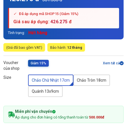
✓
Đã áp dụng mã SHOP15 (Giảm 15%)
Giá sau áp dụng:
426.275
đ
Hết hàng
Tình trạng:
(Giá đã bao gồm VAT)
Bảo hành:
12 tháng
Voucher
Giảm 15%
Xem tất cả
của shop
Size
Chảo Chữ Nhật 17cm
Chảo Tròn 18cm
Quánh 13x9cm
Miễn phí vận chuyển
Áp dụng cho đơn hàng có tổng thanh toán từ
500.000đ