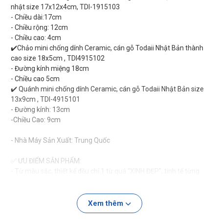
nhật size 17x12x4cm, TDI-1915103
- Chiều dài:17cm
- Chiều rộng: 12cm
- Chiều cao: 4cm
✔️Chảo mini chống dính Ceramic, cán gỗ Todaii Nhật Bản thành
cao size 18x5cm , TDI4915102
- Đường kính miệng 18cm
- Chiều cao 5cm
✔️ Quánh mini chống dính Ceramic, cán gỗ Todaii Nhật Bản size
13x9cm , TDI-4915101
- Đường kính: 13cm
-Chiều Cao: 9cm
- Nhà Máy Sản Xuất: Trung Quốc
✅ ƯU ĐIỂM SẢN PHẨM:
- Từ màu sắc, thiết kế đều chỉ 1 từ quá “XINH ĐẸP”, tinh tế từng
centimet ko có điểm chê.
- Tay cầm bằng gỗ trơn nhẵn siêu đẹp! Size mini dùng trong bếp
cực kỳ tiện lợi. Sắm bộ này trong bếp đến lúc chiên rán ít là ko
Xem thêm
muốn sờ đến chảo to nữa đâu ạ 🥰