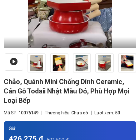
Chảo, Quánh Mini Chống Dính Ceramic,
Cán Gỗ Todaii Nhật Màu Đỏ, Phù Hợp Mọi
Loại Bếp
Mã SP:
10076149
Thương hiệu:
Chưa có
Lượt xem:
50
Giá:
426.275 đ
501.500 đ