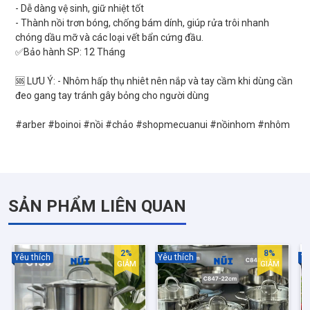
- Dễ dàng vệ sinh, giữ nhiệt tốt
- Thành nồi trơn bóng, chống bám dính, giúp rửa trôi nhanh
chóng dầu mỡ và các loại vết bẩn cứng đầu.
✅Bảo hành SP: 12 Tháng
🆘 LƯU Ý: - Nhôm hấp thụ nhiêt nên nắp và tay cầm khi dùng cần
đeo gang tay tránh gây bỏng cho người dùng
SẢN PHẨM LIÊN QUAN
2%
8%
Yêu thích
Yêu thích
Yê
GIẢM
GIẢM