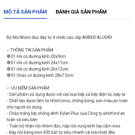
MÔ TẢ SẢN PHẨM
ĐÁNH GIÁ SẢN PHẨM
Bộ Nồi Nhôm đúc đáy từ 4 chiếc cao cấp ARBER ALU04D
✅THÔNG TIN SẢN PHẨM:
🛑01 nồi có đường kính 20x9cm
🛑01 nồi có đường kính 24x11cm
🛑01 nồi có đường kính 26x12cm
🛑01 Chảo có đường kính 28x7.5cm
✅ ƯU ĐIỂM SẢN PHẨM:
- Sản phẩm sử dụng được với các loại bếp cả bếp điện từ, bếp từ
- Chất liệu được làm từ nhôm,inox, chống bỏng, sơn màu,an toàn
cho người sử dụng
- Chảo tráng lớp chống dính Xylan Plus của Công ty whitford an
toàn và siêu bền
- Toàn bộ thân nồi nhôm đúc, nắp nồi vung kính tay cầm inox .
- Đáy nồi bằng inox 430 bắt từ siêu nhanh và toà nhiệt đều