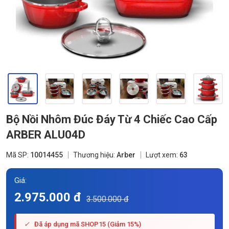
Bộ Nồi Nhôm Đúc Đáy Từ 4 Chiếc Cao Cấp
ARBER ALU04D
Mã SP:
10014455
Thương hiệu:
Arber
Lượt xem:
63
Giá:
2.975.000 đ
3.500.000 đ
✓
Đã áp dụng mã SHOP15 (Giảm 15%)