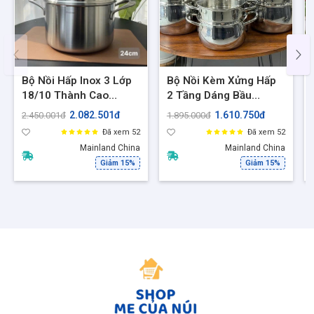
Bộ Nồi Hấp Inox 3 Lớp
Bộ Nồi Kèm Xửng Hấp
18/10 Thành Cao
2 Tầng Dáng Bầu
Chockmen Size 24cm
Thành Cao Chockmen
2.082.501đ
1.610.750đ
2.450.001đ
1.895.000đ
Nồi 6L, C159 CKM-
Size 22,24,26 Đúc liền
Đã xem 52
Đã xem 52
ZX3L24Z, Phù hợp mọi
3 Lớp inox cao cấp
Mainland China
Mainland China
loại bếp
18/10, Nồi Hấp Đa
Giảm 15%
Giảm 15%
Năng