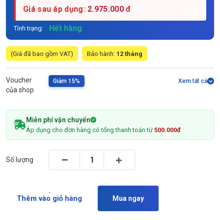
Giá sau áp dụng:
2.975.000
đ
Hết hàng
Tình trạng:
(Giá đã bao gồm VAT)
Bảo hành:
12 tháng
Voucher
Giảm 15%
Xem tất cả
của shop
Miễn phí vận chuyển
Áp dụng cho đơn hàng có tổng thanh toán từ
500.000đ
Số lượng
Thêm vào giỏ hàng
Mua ngay