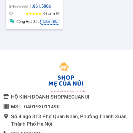
– Ly Whisky Old
1.861.500đ
2.190.000đ
Fashioned Chuẩn Bar,
Đã xem 67
Model: whisky
Cộng Hoà Séc
Giảm 15%
collection Pina
HỘ KINH DOANH SHOPMECUANUI
MST: 040193011490
Số 4 ngõ 313 Phố Quan Nhân, Phường Thanh Xuân,
Thành Phố Hà Nội