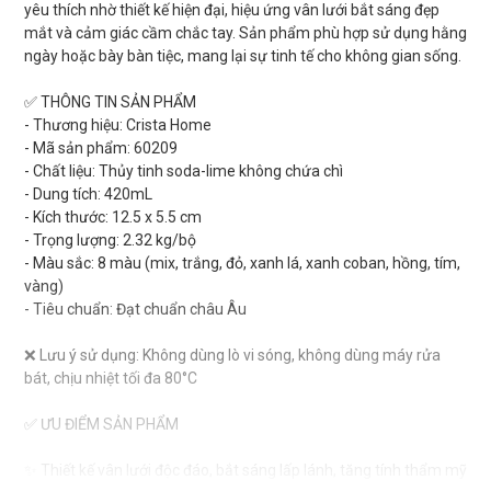
yêu thích nhờ thiết kế hiện đại, hiệu ứng vân lưới bắt sáng đẹp
mắt và cảm giác cầm chắc tay. Sản phẩm phù hợp sử dụng hằng
ngày hoặc bày bàn tiệc, mang lại sự tinh tế cho không gian sống.
✅ THÔNG TIN SẢN PHẨM
- Thương hiệu: Crista Home
- Mã sản phẩm: 60209
- Chất liệu: Thủy tinh soda-lime không chứa chì
- Dung tích: 420mL
- Kích thước: 12.5 x 5.5 cm
- Trọng lượng: 2.32 kg/bộ
- Màu sắc: 8 màu (mix, trắng, đỏ, xanh lá, xanh coban, hồng, tím,
vàng)
- Tiêu chuẩn: Đạt chuẩn châu Âu
❌ Lưu ý sử dụng: Không dùng lò vi sóng, không dùng máy rửa
bát, chịu nhiệt tối đa 80°C
✅ ƯU ĐIỂM SẢN PHẨM
✨ Thiết kế vân lưới độc đáo, bắt sáng lấp lánh, tăng tính thẩm mỹ