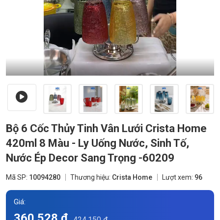
Bộ 6 Cốc Thủy Tinh Vân Lưới Crista Home
420ml 8 Màu - Ly Uống Nước, Sinh Tố,
Nước Ép Decor Sang Trọng -60209
Mã SP:
10094280
Thương hiệu:
Crista Home
Lượt xem:
96
Giá:
360.528 đ
424.150 đ