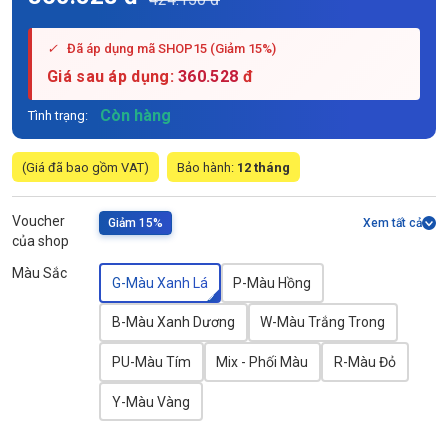
✓
Đã áp dụng mã SHOP15 (Giảm 15%)
Giá sau áp dụng:
360.528
đ
Còn hàng
Tình trạng:
(Giá đã bao gồm VAT)
Bảo hành:
12 tháng
Voucher
Giảm 15%
Xem tất cả
của shop
Màu Sắc
G-Màu Xanh Lá
P-Màu Hồng
B-Màu Xanh Dương
W-Màu Trắng Trong
PU-Màu Tím
Mix - Phối Màu
R-Màu Đỏ
Y-Màu Vàng