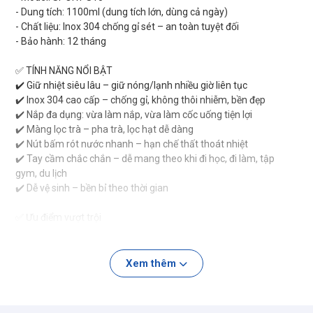
- Dung tích: 1100ml (dung tích lớn, dùng cả ngày)
- Chất liệu: Inox 304 chống gỉ sét – an toàn tuyệt đối
- Bảo hành: 12 tháng
✅ TÍNH NĂNG NỔI BẬT
✔️ Giữ nhiệt siêu lâu – giữ nóng/lạnh nhiều giờ liên tục
✔️ Inox 304 cao cấp – chống gỉ, không thôi nhiễm, bền đẹp
✔️ Nắp đa dụng: vừa làm nắp, vừa làm cốc uống tiện lợi
✔️ Màng lọc trà – pha trà, lọc hạt dễ dàng
✔️ Nút bấm rót nước nhanh – hạn chế thất thoát nhiệt
✔️ Tay cầm chắc chắn – dễ mang theo khi đi học, đi làm, tập
gym, du lịch
✔️ Dễ vệ sinh – bền bỉ theo thời gian
✅ Ưu điểm vượt trội
- Dung tích lớn 1100ml: đủ nước cho cả ngày
- Thiết kế thể thao, sang trọng – phù hợp văn phòng, học tập, du
lịch, tập luyện
Xem thêm
- Đa năng: dùng giữ cà phê, trà, nước lọc, nước trái cây
- Sản phẩm quà tặng tiện ích & cao cấp cho bạn bè, người thân