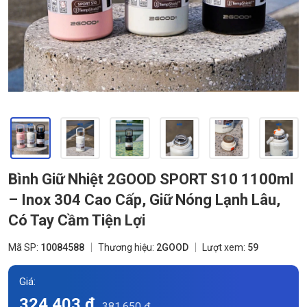
Bình Giữ Nhiệt 2GOOD SPORT S10 1100ml
– Inox 304 Cao Cấp, Giữ Nóng Lạnh Lâu,
Có Tay Cầm Tiện Lợi
Mã SP:
10084588
Thương hiệu:
2GOOD
Lượt xem:
59
Giá:
324.403 đ
381.650 đ