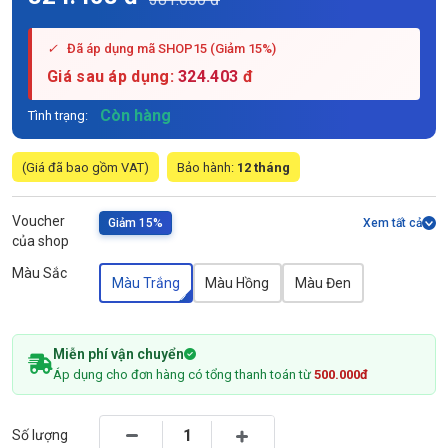
✓
Đã áp dụng mã SHOP15 (Giảm 15%)
Giá sau áp dụng:
324.403
đ
Còn hàng
Tình trạng:
(Giá đã bao gồm VAT)
Bảo hành:
12 tháng
Voucher
Giảm 15%
Xem tất cả
của shop
Màu Sắc
Màu Trắng
Màu Hồng
Màu Đen
Miễn phí vận chuyển
Áp dụng cho đơn hàng có tổng thanh toán từ
500.000đ
Số lượng