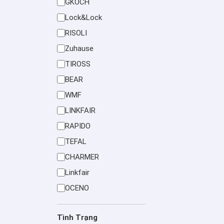
GKOCH
Lock&Lock
RISOLI
Zuhause
TIROSS
BEAR
WMF
LINKFAIR
RAPIDO
TEFAL
CHARMER
Linkfair
OCENO
Tình Trạng