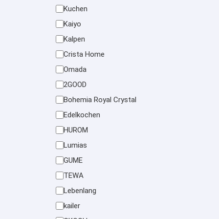
Kuchen
Kaiyo
Kalpen
Crista Home
Omada
2GOOD
Bohemia Royal Crystal
Edelkochen
HUROM
Lumias
GUME
TEWA
Lebenlang
kailer