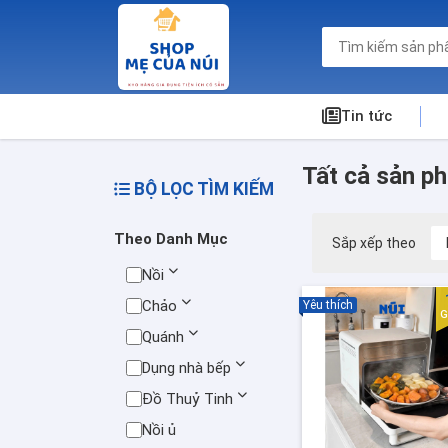
Tin tức
Tất cả sản p
BỘ LỌC TÌM KIẾM
Theo Danh Mục
Sắp xếp theo
Nồi
Chảo
Yêu thích
G
Quánh
Dụng nhà bếp
Đồ Thuỷ Tinh
Nồi ủ