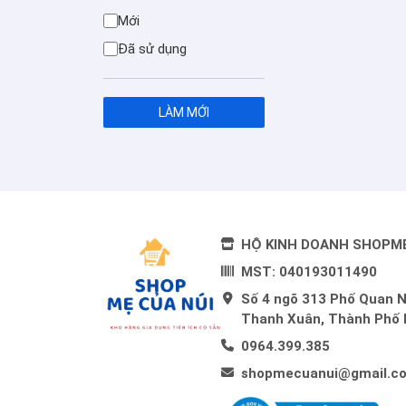
Mới
Đã sử dụng
LÀM MỚI
HỘ KINH DOANH SHOPM
MST: 040193011490
Số 4 ngõ 313 Phố Quan 
Thanh Xuân, Thành Phố 
0964.399.385
shopmecuanui@gmail.c