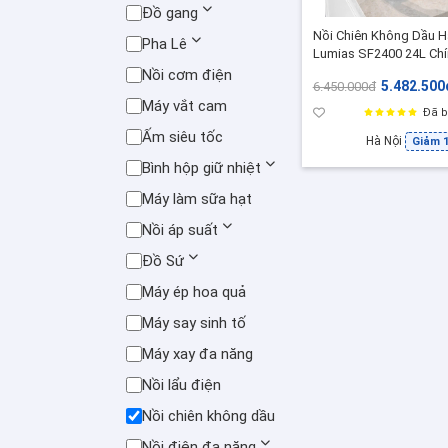
Đồ gang
Nồi Chiên Không Dầu 
Pha Lê
Lumias SF2400 24L Chí
Hãng, 3in1 Hấp Nướng
Nồi cơm điện
5.482.500
6.450.000đ
Chiên, Inox 304, 128 M
Máy vắt cam
Cài Sẵn
Đã b
Ấm siêu tốc
Hà Nội
Giảm 
Bình hộp giữ nhiệt
Máy làm sữa hạt
Nồi áp suất
Đồ Sứ
Máy ép hoa quả
Máy say sinh tố
Máy xay đa năng
Nồi lẩu điện
Nồi chiên không dầu
Nồi điện đa năng