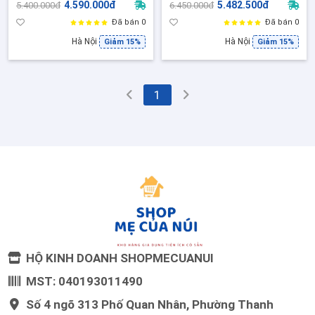
4.590.000đ
5.482.500đ
5.400.000đ
6.450.000đ
KU PCB1128 - BH 2 Năm
Inox 304, 128 Menu Cài Sẵn
Đã bán 0
Đã bán 0
Hà Nội
Hà Nội
Giảm 15%
Giảm 15%
1
HỘ KINH DOANH SHOPMECUANUI
MST: 040193011490
Số 4 ngõ 313 Phố Quan Nhân, Phường Thanh