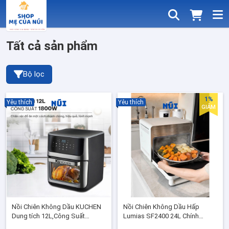
Tất cả sản phẩm
Bộ lọc
1%
Yêu thích
Yêu thích
GIẢM
Nồi Chiên Không Dầu KUCHEN
Nồi Chiên Không Dầu Hấp
Dung tích 12L,Công Suất
Lumias SF2400 24L Chính
1800W, Công Nghệ Rapid Air -
Hãng, 3in1 Hấp Nướng Chiên,