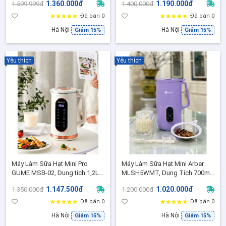
1.360.000đ
1.190.000đ
1.599.999đ
1.400.000đ
Đã bán 0
Đã bán 0
Hà Nội
Hà Nội
Giảm 15%
Giảm 15%
Yêu thích
Yêu thích
Máy Làm Sữa Hạt Mini Pro
Máy Làm Sữa Hạt Mini Arber
GUME MSB-02, Dung tích 1,2L -
MLSH5WMT, Dung Tích 700ml,
Bảo Hành Chính Hãng 12 Tháng
Bảo Hành 1 Năm - Bản Tiếng
1.147.500đ
1.020.000đ
1.350.000đ
1.200.000đ
Việt dễ sử dụng
Đã bán 0
Đã bán 0
Hà Nội
Hà Nội
Giảm 15%
Giảm 15%