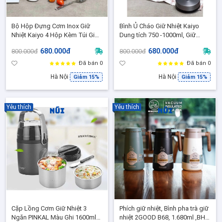
Bộ Hộp Đựng Cơm Inox Giữ
Bình Ủ Cháo Giữ Nhiệt Kaiyo
Nhiệt Kaiyo 4 Hộp Kèm Túi Giữ
Dung tích 750 -1000ml, Giữ
Nhiệt Inox 304 Hộp Cơm Văn
nhiệt lâu đến 24h [BH Chính
680.000đ
680.000đ
800.000đ
800.000đ
Phòng Cao Cấp
Hãng]
Đã bán 0
Đã bán 0
Hà Nội
Hà Nội
Giảm 15%
Giảm 15%
Yêu thích
Yêu thích
Cặp Lồng Cơm Giữ Nhiệt 3
Phích giữ nhiệt, Bình pha trà giữ
Ngăn PINKAL Màu Ghi 1600ml
nhiệt 2GOOD B68, 1.680ml ,BH 2