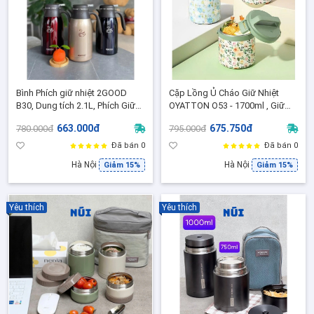
Bình Phích giữ nhiệt 2GOOD
Cặp Lồng Ủ Cháo Giữ Nhiệt
B30, Dung tích 2.1L, Phích Giữ
OYATTON O53 - 1700ml , Giữ
Nhiệt Cao Cấp Inox 304
Nhiệt 24h Inox 316L, Chống
663.000đ
675.750đ
780.000đ
795.000đ
Tràn
Đã bán 0
Đã bán 0
Hà Nội
Hà Nội
Giảm 15%
Giảm 15%
Yêu thích
Yêu thích