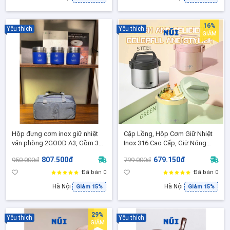
16%
Yêu thích
Yêu thích
GIẢM
Hộp đựng cơm inox giữ nhiệt
Cặp Lồng, Hộp Cơm Giữ Nhiệt
văn phòng 2GOOD A3, Gồm 3
Inox 316 Cao Cấp, Giữ Nóng
hộp đựng, Tặng Kèm Thìa và
24H, Chống Tràn OYATTON
807.500đ
679.150đ
950.000đ
799.000đ
Túi Đựng - Bảo Hành 5 năm
1700ml O525 (OYTF53-C170) ko
chính hãng
Đã bán 0
Đã bán 0
Hà Nội
Hà Nội
Giảm 15%
Giảm 15%
29%
Yêu thích
Yêu thích
GIẢM