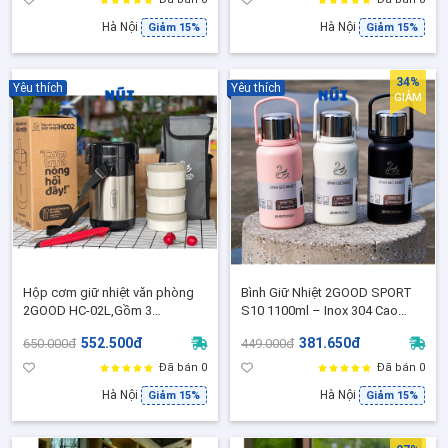
Hà Nội
Hà Nội
Giảm 15%
Giảm 15%
34%
Yêu thích
Yêu thích
GIẢM
Hộp cơm giữ nhiệt văn phòng
Bình Giữ Nhiệt 2GOOD SPORT
2GOOD HC-02L,Gồm 3
S10 1100ml – Inox 304 Cao
ngăn,Tặng Kèm muỗng,đũa
Cấp, Giữ Nóng Lạnh Lâu, Có
552.500đ
381.650đ
650.000đ
449.000đ
Inox 304,Túi Đựng - Bảo Hành 5
Tay Cầm Tiện Lợi
năm chính hãng
Đã bán 0
Đã bán 0
Hà Nội
Hà Nội
Giảm 15%
Giảm 15%