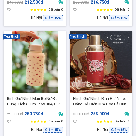
212.500đ
216.750đ
249.999đ
255.000đ
12-24h
Đã bán 0
Đã bán 0
Hà Nội
Hà Nội
Giảm 15%
Giảm 15%
Yêu thích
Yêu thích
Bình Giữ Nhiệt Màu Be Nơ Đỏ
Phích Giữ Nhiệt, Bình Giữ Nhiệt
Dung Tích 650ml Inox 304, Giữ
Dáng Cổ Điển Xưa Hoa Lá Dung
Nhiệt lên đến 24H
Tích 800ml
250.750đ
255.000đ
295.000đ
300.000đ
Đã bán 0
Đã bán 0
Hà Nội
Hà Nội
Giảm 15%
Giảm 15%