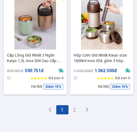
Cặp Lồng Giữ Nhiệt 3 Ngăn
Hộp Cơm Giữ Nhiệt Kaiyo size
Kaiyo 1,3L Inox 304 Cao Cấp -
1600ml inox 304, gồm 3 hộp
Giữ Nhiệt Nóng Lạnh Tốt, Kèm
đựng thực phẩm, 1 hộp đựng
590.751đ
1.062.500đ
695.001đ
1.250.000đ
Thìa Inox
đũa
Đã bán 0
Đã bán 0
Hà Nội
Hà Nội
Giảm 15%
Giảm 15%
1
2