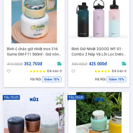
Bình ủ cháo giữ nhiệt inox 316
Bình Giữ Nhiệt 2GOOD WF-01 -
Gume GM-F11 560ml - Giữ nóng
Combo 2 Nắp Và Lõi Lọc Detox
24h, giữ lạnh, ủ cháo,canh súp
Inox 304, Dung tích 946ml, Bảo
352.750đ
425.000đ
415.000đ
500.000đ
tiện lợi
Hành giữ nhiệt 5 Năm
Đã bán 0
Đã bán 0
Hà Nội
Hà Nội
Giảm 15%
Giảm 15%
Yêu thích
Yêu thích