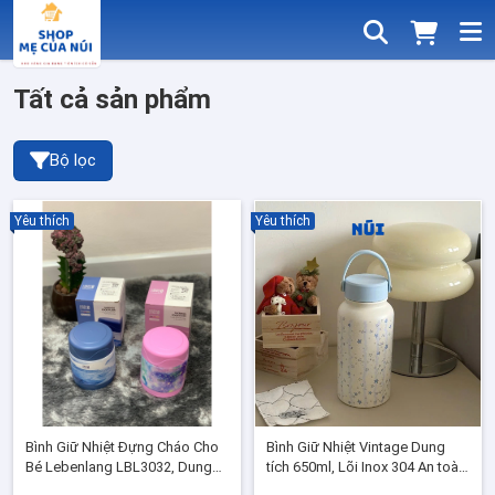
Tất cả sản phẩm
Bộ lọc
Yêu thích
Yêu thích
Bình Giữ Nhiệt Đựng Cháo Cho
Bình Giữ Nhiệt Vintage Dung
Bé Lebenlang LBL3032, Dung
tích 650ml, Lõi Inox 304 An toàn,
Tích 300ml
Hiệu quả giữ nhiệt nóng lạnh