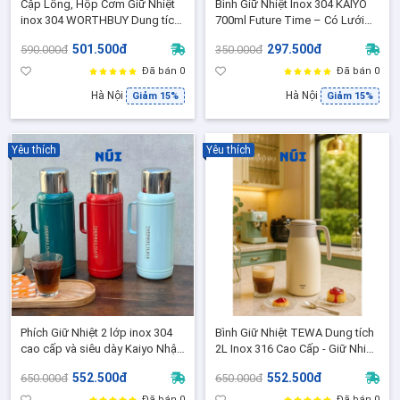
Cặp Lồng, Hộp Cơm Giữ Nhiệt
Bình Giữ Nhiệt Inox 304 KAIYO
inox 304 WORTHBUY Dung tích
700ml Future Time – Có Lưới
1,2L Tặng Kèm Túi Đựng ( Giữ
Lọc Trà, Quai Xách, Giữ Nhiệt
501.500đ
297.500đ
590.000đ
350.000đ
nhiệt 6-8H)
12H
Đã bán 0
Đã bán 0
Hà Nội
Hà Nội
Giảm 15%
Giảm 15%
Yêu thích
Yêu thích
Phích Giữ Nhiệt 2 lớp inox 304
Bình Giữ Nhiệt TEWA Dung tích
cao cấp và siêu dày Kaiyo Nhật
2L Inox 316 Cao Cấp - Giữ Nhiệt
Bản, Dung Tích 2,2 Lít, giữ nhiệt
48 Giờ, Màu Trắng Kem [80027]
552.500đ
552.500đ
650.000đ
650.000đ
lên đến 24 giờ
Đã bán 0
Đã bán 0