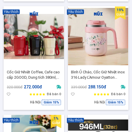
19%
Yêu thích
Yêu thích
GIẢM
Cốc Giữ Nhiệt Coffee, Cafe cao
Bình Ủ Cháo, Cốc Giữ Nhiệt inox
cấp 2GOOD, Dung tích 380ml,
316 Lady L’Amour Oyatton
BH 12 tháng
500ml OYTF55-C50 Giữ Nóng
272.000đ
288.150đ
320.000đ
339.000đ
Lạnh 12-24h
Đã bán 0
Đã bán 0
Hà Nội
Hà Nội
Giảm 15%
Giảm 15%
1%
Yêu thích
Yêu thích
GIẢM