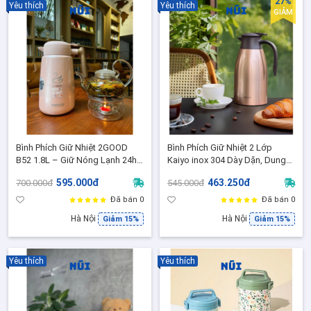
27%
Yêu thích
Yêu thích
GIẢM
Bình Phích Giữ Nhiệt 2GOOD
Bình Phích Giữ Nhiệt 2 Lớp
B52 1.8L – Giữ Nóng Lạnh 24h,
Kaiyo inox 304 Dày Dặn, Dung
Lõi Inox 304, Nhựa BPA Free,
tích 2L- Hiệu quả giữ nhiệt lên
595.000đ
463.250đ
700.000đ
545.000đ
Nút Rót Tiện Lợi
đến 48 giờ
Đã bán 0
Đã bán 0
Hà Nội
Hà Nội
Giảm 15%
Giảm 15%
Yêu thích
Yêu thích