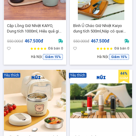
Cặp Lồng Giữ Nhiệt KAIYO,
Bình Ủ Cháo Giữ Nhiệt Kaiyo
Dung tích 1000ml, Hiệu quả giữ
dung tích 500ml,Nắp có quai
nhiệt lên đến 12H
treo silicon cực xinh,Giữ nhiệt
467.500đ
467.500đ
550.000đ
550.000đ
lên đến 12H
Đã bán 0
Đã bán 0
Hà Nội
Hà Nội
Giảm 15%
Giảm 15%
44%
Yêu thích
Yêu thích
GIẢM