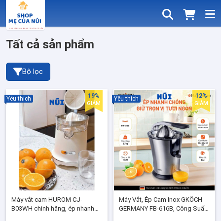
Tất cả sản phẩm
Bộ lọc
19%
12%
Yêu thích
Yêu thích
GIẢM
GIẢM
Máy vắt cam HUROM CJ-
Máy Vắt, Ép Cam Inox GKÖCH
B03WH chính hãng, ép nhanh
GERMANY FB-616B, Công Suất
30s, không đắng, dễ vệ sinh
160W - Ép Nhanh,Thiết Kế Cao