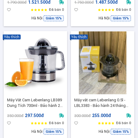
1.521.500đ
1.487.500đ
1.790.000đ
1.750.000đ
Cấp, BH 12 Tháng
Đã bán 0
Đã bán 0
Hà Nội
Hà Nội
Giảm 15%
Giảm 15%
Yêu thích
Yêu thích
Máy Vắt Cam Lebenlang LB389
Máy vắt cam Lebenlang 0.5l -
Dung Tích 700ml - Bảo hành 24
LBL3383 - Bảo hành 24 tháng
tháng chính Hãng
chính hãng
297.500đ
255.000đ
350.000đ
300.000đ
Đã bán 0
Đã bán 0
Hà Nội
Hà Nội
Giảm 15%
Giảm 15%