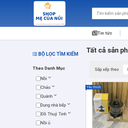
Tin tức
Tất cả sản p
BỘ LỌC TÌM KIẾM
Theo Danh Mục
Sắp xếp theo
Nồi
Chảo
Yêu thích
Quánh
Dụng nhà bếp
Đồ Thuỷ Tinh
Nồi ủ