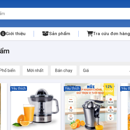
Giới thiệu
Sản phẩm
Tra cứu đơn hàng
hẩm
Phổ biến
Mới nhất
Bán chạy
Giá
12%
Yêu thích
Yêu thích
Yêu t
GIẢM