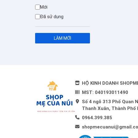
Mới
Đã sử dụng
LÀM MỚI
HỘ KINH DOANH SHOPM
MST: 040193011490
Số 4 ngõ 313 Phố Quan 
Thanh Xuân, Thành Phố 
0964.399.385
shopmecuanui@gmail.c