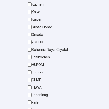
Kuchen
Kaiyo
Kalpen
Crista Home
Omada
2GOOD
Bohemia Royal Crystal
Edelkochen
HUROM
Lumias
GUME
TEWA
Lebenlang
kailer