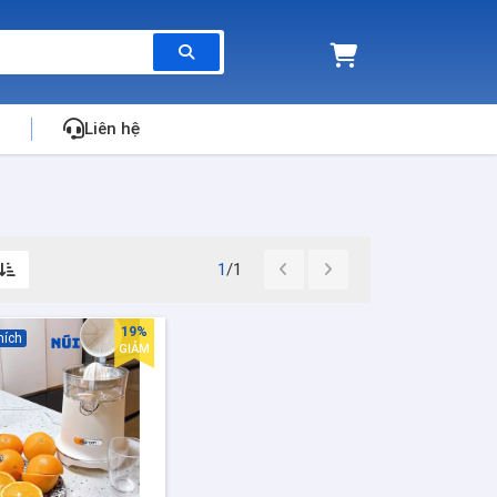
Liên hệ
1
/1
19%
hích
GIẢM