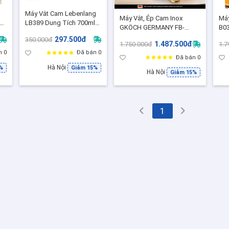
g
Máy Vắt Cam Lebenlang
Máy Vắt, Ép Cam Inox
Má
h
LB389 Dung Tích 700ml -
GKÖCH GERMANY FB-
B03
Bảo hành 24 tháng chính
616B, Công Suất 160W - Ép
nha
297.500đ
350.000đ
Hãng
1.487.500đ
1.750.000đ
1.7
Nhanh,Thiết Kế Cao Cấp,
vệ 
n 0
Đã bán 0
BH 12 Tháng
Đã bán 0
Hà Nội
%
Giảm 15%
Hà Nội
Giảm 15%
1