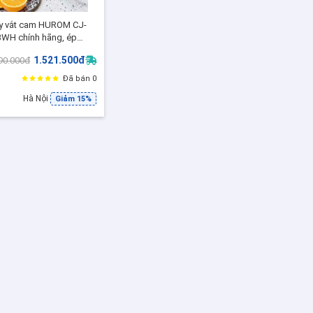
y vắt cam HUROM CJ-
WH chính hãng, ép
nh 30s, không đắng, dễ
1.521.500đ
90.000đ
sinh
Đã bán 0
Hà Nội
Giảm 15%