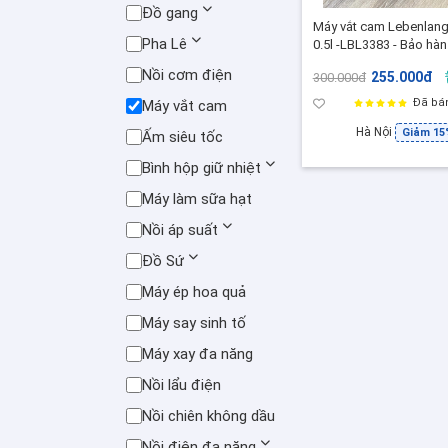
Đồ gang
Máy vắt cam Lebenlan
Pha Lê
0.5l -LBL3383 - Bảo hàn
24 tháng chính hãng
Nồi cơm điện
255.000đ
300.000đ
Đã bá
Máy vắt cam
Hà Nội
Giảm 15
Ấm siêu tốc
Bình hộp giữ nhiệt
Máy làm sữa hạt
Nồi áp suất
Đồ Sứ
Máy ép hoa quả
Máy say sinh tố
Máy xay đa năng
Nồi lẩu điện
Nồi chiên không dầu
Nồi điện đa năng