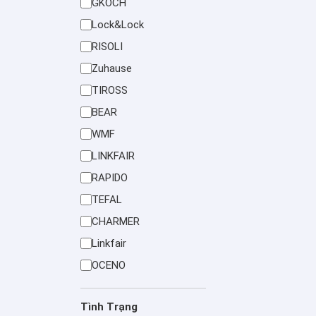
GKOCH
Lock&Lock
RISOLI
Zuhause
TIROSS
BEAR
WMF
LINKFAIR
RAPIDO
TEFAL
CHARMER
Linkfair
OCENO
Tình Trạng