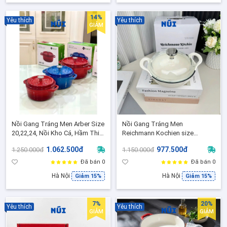
14%
Yêu thích
Yêu thích
GIẢM
Nồi Gang Tráng Men Arber Size
Nồi Gang Tráng Men
20,22,24, Nồi Kho Cá, Hầm Thit
Reichmann Kochien size
Nấu bếp từ, bếp gas, bếp điện
20,24,26 , Dùng Bếp Từ, Ga,
1.062.500đ
977.500đ
1.250.000đ
1.150.000đ
Điện Từ
Đã bán 0
Đã bán 0
Hà Nội
Hà Nội
Giảm 15%
Giảm 15%
7%
20%
Yêu thích
Yêu thích
GIẢM
GIẢM