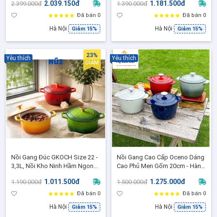
2.039.150đ
1.181.500đ
2.399.000đ
1.390.000đ
Nồi Hầm Ninh Giữ Nhiệt Tốt
Hợp Mọi loại bếp
Đã bán 0
Đã bán 0
Hà Nội
Hà Nội
Giảm 15%
Giảm 15%
23%
Yêu thích
Yêu thích
GIẢM
Nồi Gang Đúc GKOCH Size 22 -
Nồi Gang Cao Cấp Oceno Dáng
3,3L, Nồi Kho Ninh Hầm Ngon
Cao Phủ Men Gốm 20cm - Hàng
Phủ Men Ceramic 3 lớp, Phù hợp
Chính Hãng
1.011.500đ
1.275.000đ
1.190.000đ
1.500.000đ
mọi loại bếp - CR22I
Đã bán 0
Đã bán 0
Hà Nội
Hà Nội
Giảm 15%
Giảm 15%