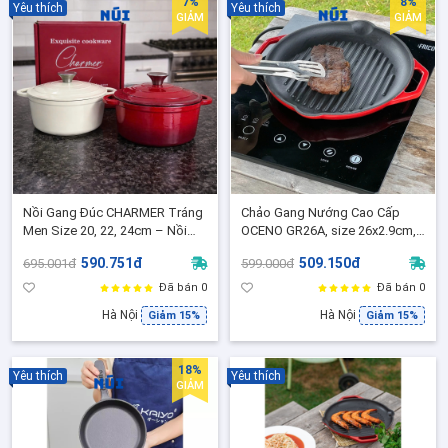
7%
8%
Yêu thích
Yêu thích
GIẢM
GIẢM
Nồi Gang Đúc CHARMER Tráng
Chảo Gang Nướng Cao Cấp
Men Size 20, 22, 24cm – Nồi
OCENO GR26A, size 26x2.9cm,
Hầm, Kho Cá, Nấu Canh Giữ
Chảo gang nướng BBQ bếp từ
590.751đ
509.150đ
695.001đ
599.000đ
Nhiệt Lâu, Phù Hợp Mọi Loại
Bếp
Đã bán 0
Đã bán 0
Hà Nội
Hà Nội
Giảm 15%
Giảm 15%
18%
Yêu thích
Yêu thích
GIẢM