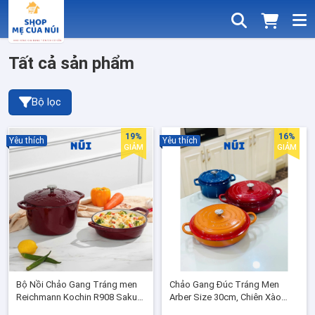
Tất cả sản phẩm
Bộ lọc
19%
16%
Yêu thích
Yêu thích
GIẢM
GIẢM
Bộ Nồi Chảo Gang Tráng men
Chảo Gang Đúc Tráng Men
Reichmann Kochin R908 Sakura
Arber Size 30cm, Chiên Xào
Flame 22cm - Chảo Rán Nướng,
Ninh Hầm, Nắp Vung Gang, Phù