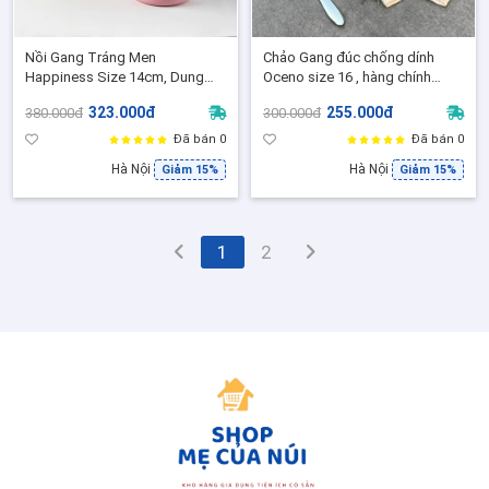
Nồi Gang Tráng Men
Chảo Gang đúc chống dính
Happiness Size 14cm, Dung
Oceno size 16 , hàng chính
tích, Phù hợp mọi loại bếp
hãng
323.000đ
255.000đ
380.000đ
300.000đ
Đã bán 0
Đã bán 0
Hà Nội
Hà Nội
Giảm 15%
Giảm 15%
1
2