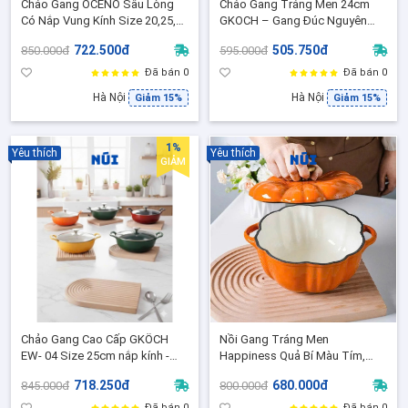
Chảo Gang OCENO Sâu Lòng
Chảo Gang Tráng Men 24cm
Có Nắp Vung Kính Size 20,25,
GKOCH – Gang Đúc Nguyên
Chảo Gang Tráng Men Dùng
Khối, Dùng Mọi Loại Bếp, Giữ
722.500đ
505.750đ
850.000đ
595.000đ
trên bếp từ được
Nhiệt Lâu, EFP-08B
Đã bán 0
Đã bán 0
Hà Nội
Hà Nội
Giảm 15%
Giảm 15%
1%
Yêu thích
Yêu thích
GIẢM
Chảo Gang Cao Cấp GKÖCH
Nồi Gang Tráng Men
EW- 04 Size 25cm nắp kính -
Happiness Quả Bí Màu Tím,
Tỏa nhiệt đều, chống bám dính,
Cam, Hồng Size 16,Phù hợp
718.250đ
680.000đ
845.000đ
800.000đ
phù hợp mọi loại bếp
mọi loại bếp
Đã bán 0
Đã bán 0