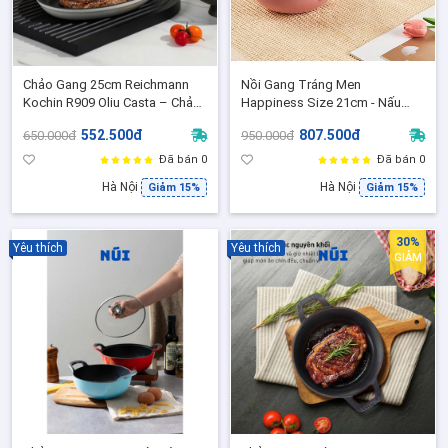
Chảo Gang 25cm Reichmann
Nồi Gang Tráng Men
Kochin R909 Oliu Casta – Chảo
Happiness Size 21cm - Nấu
Gang Đúc enamel nướng steak,
Canh, Kho Ninh Hầm Ngon, Giữ
552.500đ
807.500đ
650.000đ
950.000đ
áp chảo cao cấp, RK-AL909P25
Nhiệt Lâu, Phù hợp mọi loại bếp
Đã bán 0
Đã bán 0
Hà Nội
Hà Nội
Giảm 15%
Giảm 15%
30%
Yêu thích
Yêu thích
GIẢM