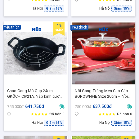
Hà Nội
Hà Nội
Giảm 15%
Giảm 15%
4%
Yêu thích
Yêu thích
GIẢM
Chảo Gang Mỏ Quạ 24cm
Nồi Gang Tráng Men Cao Cấp
GKÖCH CIP21A, Nắp kính cường
BOROWNFIE Size 20cm – Nồi
lực + khay ráo dầu, dùng tốt
Hầm, Nồi Kho Đa Năng Dùng
641.750đ
637.500đ
755.000đ
750.000đ
cho bếp từ/gas/hồng ngoại
Được Bếp Từ
Đã bán 0
Đã bán 0
Hà Nội
Hà Nội
Giảm 15%
Giảm 15%