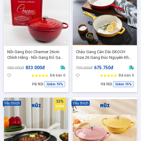
Nồi Gang Đúc Charmer 26cm
Chảo Gang Cán Dài GKOCH
Chính Hãng - Nồi Gang Đỏ Sang
Size 26 Gang Đúc Nguyên Khối
Trọng Nấu Lẩu, Kho Hầm Phù
DISA, Phủ Men Ceramic 3 Lớp,
833.000đ
675.750đ
980.000đ
795.000đ
Hợp Mọi Loại bếp
Phù Hợp Mọi Loại bếp, Lò
Nướng - FR26H
Đã bán 0
Đã bán 0
Hà Nội
Hà Nội
Giảm 15%
Giảm 15%
32%
Yêu thích
Yêu thích
GIẢM