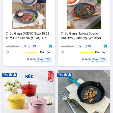
Chảo Gang OCENO Size 18,22
Chảo Gang Nướng Oceno
Xuất Đức Giữ Nhiệt Tốt, Đúc
ORG1266, Đúc Nguyên Khối
Nguyên Khối Dùng Bếp Từ Gas
size 26x3cm
381.650đ
382.500đ
449.000đ
450.000đ
Lò Nướng
Đã bán 0
Đã bán 0
Hà Nội
Hà Nội
Giảm 15%
Giảm 15%
Yêu thích
Yêu thích