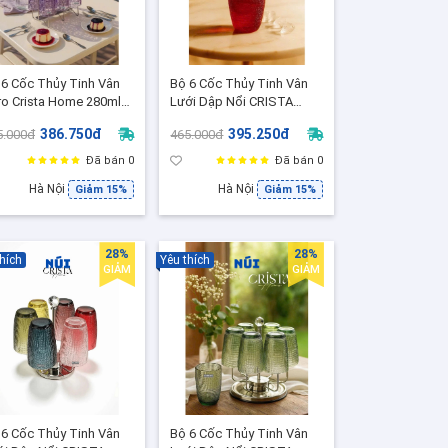
 6 Cốc Thủy Tinh Vân
Bộ 6 Cốc Thủy Tinh Vân
ro Crista Home 280ml
Lưới Dập Nổi CRISTA
u Tím Lavender – Cốc
HOME 420ml - Cốc Uống
386.750đ
395.250đ
5.000đ
465.000đ
ng Nước, Trà, Cocktail
Nước - Quà Tặng Sang
o Cấp -60201-PU
Trọng ( 80052-R - Màu
Đã bán 0
Đã bán 0
Đỏ)
Hà Nội
Hà Nội
Giảm 15%
Giảm 15%
28%
28%
hích
Yêu thích
GIẢM
GIẢM
 6 Cốc Thủy Tinh Vân
Bộ 6 Cốc Thủy Tinh Vân