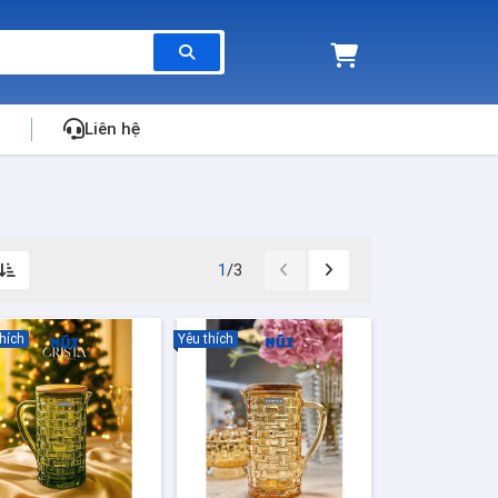
Liên hệ
1
/3
hích
Yêu thích