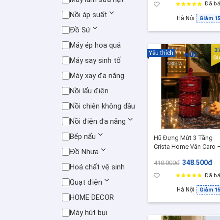
Trọng
Đã bá
Nồi áp suất
Hà Nội
Giảm 1
Đồ Sứ
Máy ép hoa quả
3
Yêu thích
G
Máy say sinh tố
Máy xay đa năng
Nồi lẩu điện
Nồi chiên không dầu
Nồi điện đa năng
Bếp nấu
Hũ Đựng Mứt 3 Tầng
Crista Home Vân Caro 
Đồ Nhựa
Khay Mứt, Hạt, Kẹo Thủ
348.500đ
410.000đ
Tinh Cao Cấp
Hoá chất vệ sinh
Đã bá
Quạt điện
Hà Nội
Giảm 1
HOME DECOR
Máy hút bụi