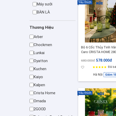
Yêu thích
Máy sưởi
BÀN LÀ
Thương Hiệu
Arber
Chockmen
Bộ 6 Cốc Thủy Tinh Vâ
Caro CRISTA HOME 28
Lunkai
- Cốc Uống Nước/Cockt
578.000đ
680.000đ
Oyatton
Sang Trọng ( 60201-G-
Xanh Lá Vintage)
Đã bá
Kuchen
Hà Nội
Giảm 1
Kaiyo
Kalpen
3
Crista Home
Yêu thích
G
Omada
2GOOD