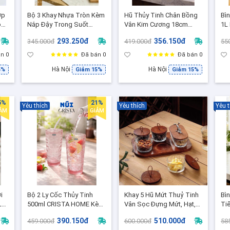
ớp
Bộ 3 Khay Nhựa Tròn Kèm
Hũ Thủy Tinh Chân Bồng
Bì
ọc
Nắp Đậy Trong Suốt
Vân Kim Cương 18cm
1L
28x9cm TEWA - Khay Úp
Crista Home – 6 Màu Cao
– 
293.250đ
356.150đ
345.000đ
419.000đ
55
Thức Ăn Xếp Tầng Chống
Cấp, Đựng Trái Cây &
Tr
Bụi, Côn Trùng 80026
Trang Trí Sang Trọng
Tr
n 0
Đã bán 0
Đã bán 0
60251
Hà Nội
Hà Nội
5%
Giảm 15%
Giảm 15%
5%
21%
Yêu thích
Yêu thích
Yêu t
IẢM
GIẢM
i
Bộ 2 Ly Cốc Thủy Tinh
Khay 5 Hũ Mứt Thuỷ Tinh
Bì
L
500ml CRISTA HOME Kèm
Vân Sọc Đựng Mứt, Hạt,
Ti
g
Ống Hút, Nắp Thuỷ Tính +
Omai, Kẹo Để Bàn
CR
390.150đ
510.000đ
459.000đ
600.000đ
58
Tặng Kèm 2 Nắp Nhựa
30