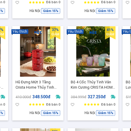
Chống Tràn 60243
Đẹ
n 0
Đã bán 0
Đã bán 0
Hà Nội
Hà Nội
5%
Giảm 15%
Giảm 15%
7%
37%
41%
Yêu thích
Yêu thích
Yêu t
IẢM
GIẢM
GIẢM
Hũ Đựng Mứt 3 Tầng
Bộ 4 Cốc Thủy Tinh Vân
Bộ
–
Crista Home Thủy Tinh
Kim Cương CRISTA HOME
Lư
y
Vân Kim Cương Cao Cấp -
300ml Cao Cấp - Lấp
Cố
348.500đ
327.250đ
410.000đ
384.999đ
51
Decor sang xịn, Đẹp lung
Lánh, Sang Trọng, Chính
Tr
linh
Hãng
n 0
Đã bán 0
Đã bán 0
Hà Nội
Hà Nội
5%
Giảm 15%
Giảm 15%