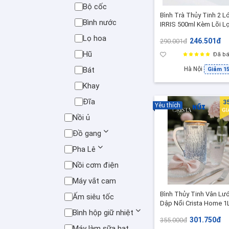
Bộ cốc
Bình Trà Thủy Tinh 2 L
Bình nước
IRRIS 500ml Kèm Lõi L
Inox – Bình Pha Trà,
Lọ hoa
246.501đ
290.001đ
Detox, Cold Brew
Hũ
Đã bá
Bát
Hà Nội
Giảm 1
Khay
Đĩa
3
Yêu thích
G
Nồi ủ
Đồ gang
Pha Lê
Nồi cơm điện
Máy vắt cam
Bình Thủy Tinh Vân Lướ
Ấm siêu tốc
Dập Nổi Crista Home 1
Bình hộp giữ nhiệt
Có Nắp Tre – Bình Đựn
301.750đ
355.000đ
Nước, Bình Decor Sang
Máy làm sữa hạt