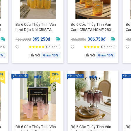
n
Bộ 6 Cốc Thủy Tinh Vân
Bộ 6 Cốc Thủy Tinh Vân
Bộ
l
Lưới Dập Nổi CRISTA
Caro CRISTA HOME 280ml
Ca
il
HOME 420ml - Ly Uống
- Cốc Uống Nước/Cocktail
Mà
395.250đ
386.750đ
465.000đ
455.000đ
45
Nước , Quà Tặng Sang
Sang Trọng (60201-Y -
Uố
Trọng ( 80052- Y- Màu
Vàng Mật Ong)
Ca
n 0
Đã bán 0
Đã bán 0
Vàng)
Hà Nội
Hà Nội
5%
Giảm 15%
Giảm 15%
8%
28%
Yêu thích
Yêu thích
Yêu t
IẢM
GIẢM
n
Bộ 6 Cốc Thủy Tinh Vân
Bộ 6 Cốc Thủy Tinh Vân
Bộ