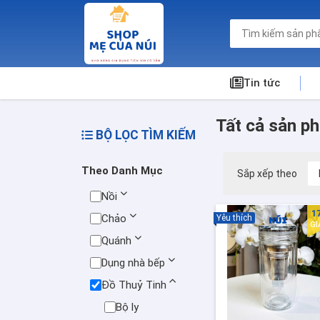
Tin tức
Tất cả sản p
BỘ LỌC TÌM KIẾM
Theo Danh Mục
Sắp xếp theo
Nồi
1
Chảo
Yêu thích
G
Quánh
Dụng nhà bếp
Đồ Thuỷ Tinh
Bộ ly