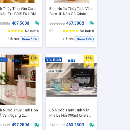
nh Thủy Tinh Vân Caro
Bình Nước Thủy Tinh Vân
 Nắp Tre CRISTA HOME
Caro 1L Nắp Gỗ Crista
Bình Đựng Nước, Trà
Home - An Toàn Chuẩn
467.500đ
467.500đ
0.000đ
550.000đ
ái Cây, 3 Màu Sang
EU, Trang Trí Bàn Ăn, Bàn
ọng
Khách Sang Trọng -
Đã bán 0
Đã bán 0
60202
Hà Nội
Hà Nội
Giảm 15%
Giảm 15%
10%
16%
hích
Yêu thích
GIẢM
GIẢM
nh Nước Thuỷ Tinh Họa
Bộ 6 Cốc Thủy Tinh Vân
ết Vân Ngang 2L
Pha Lê Nổi 390ml Crista
ISTA HOME, Nắp inox
Home – Ly Uống Nước
497.250đ
463.250đ
5.000đ
545.000đ
4, Đựng Decor Sang
Cao Cấp, Đẹp Sang Trọng