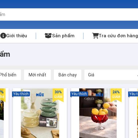
Giới thiệu
Sản phẩm
Tra cứu đơn hàng
hẩm
Phổ biến
Mới nhất
Bán chạy
Giá
7%
30%
24%
Yêu thích
Yêu thích
Yêu t
IẢM
GIẢM
GIẢM