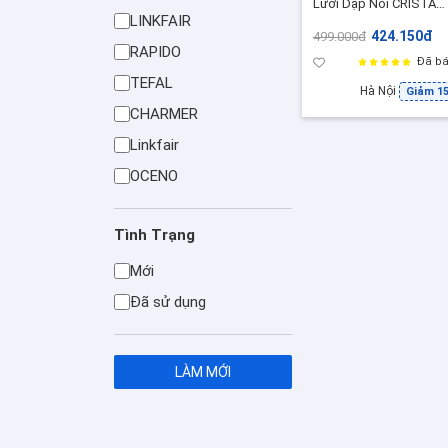
Lưới Dập Nổi CRISTA
LINKFAIR
HOME 420ml - Ly Uống
424.150đ
499.000đ
Nước ,Tặng Quà Sang (
RAPIDO
60209- B- Màu Xanh La
Đã bá
TEFAL
Hà Nội
Giảm 1
CHARMER
Linkfair
OCENO
Tình Trạng
Mới
Đã sử dụng
LÀM MỚI