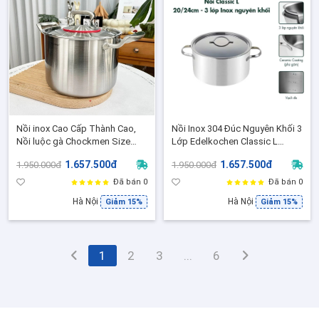
Nồi inox Cao Cấp Thành Cao,
Nồi Inox 304 Đúc Nguyên Khối 3
Nồi luộc gà Chockmen Size
Lớp Edelkochen Classic L
22cm, Cao 16cm, Dung tích 5L -
Collection size 20,24cm, Nồi
1.657.500đ
1.657.500đ
1.950.000đ
1.950.000đ
CKM42
Canh, Kho hầm, phù hợp mọi
loại bếp
Đã bán 0
Đã bán 0
Hà Nội
Hà Nội
Giảm 15%
Giảm 15%
1
2
3
...
6