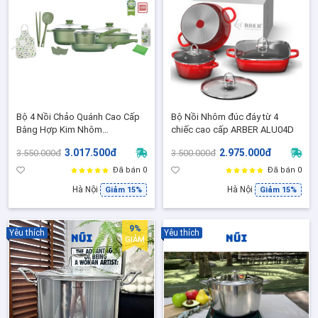
Bộ 4 Nồi Chảo Quánh Cao Cấp
Bộ Nồi Nhôm đúc đáy từ 4
Bằng Hợp Kim Nhôm
chiếc cao cấp ARBER ALU04D
DR.GREEN® Thương Hiệu Ý
3.017.500đ
2.975.000đ
3.550.000đ
3.500.000đ
RISOLI, Made in Italy, Đáy Từ
Đã bán 0
Đã bán 0
Hà Nội
Hà Nội
Giảm 15%
Giảm 15%
9%
Yêu thích
Yêu thích
GIẢM