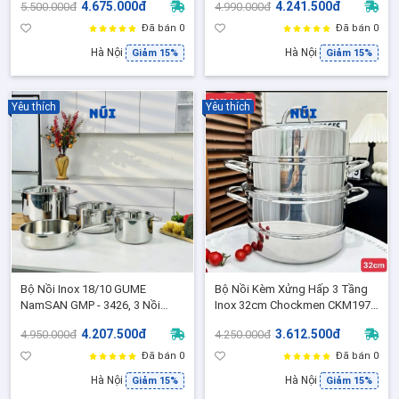
4.675.000đ
4.241.500đ
5.500.000đ
4.990.000đ
Đáy liền phù hợp mọi bếp -
RISOLI, Made in Italy, Đáy Từ
CKM02
Đã bán 0
Đã bán 0
Hà Nội
Hà Nội
Giảm 15%
Giảm 15%
Yêu thích
Yêu thích
Bộ Nồi Inox 18/10 GUME
Bộ Nồi Kèm Xửng Hấp 3 Tầng
NamSAN GMP - 3426, 3 Nồi
Inox 32cm Chockmen CKM197,
Size 18,20,26cm và 1 Chảo Size
Đáy Liền 3 Lớp, Nắp Kính, Phù
4.207.500đ
3.612.500đ
4.950.000đ
4.250.000đ
26cm Phù Hợp Mọi Loại Bếp
hợp mọi loại bếp
Đã bán 0
Đã bán 0
Hà Nội
Hà Nội
Giảm 15%
Giảm 15%