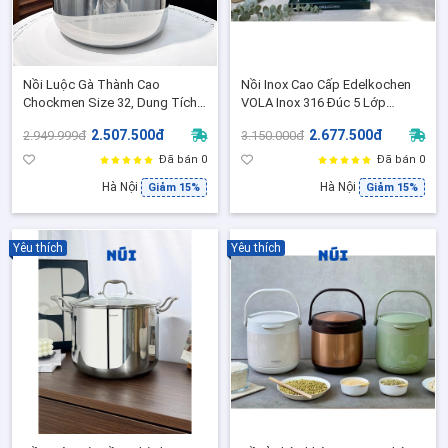
Nồi Luộc Gà Thành Cao
Nồi Inox Cao Cấp Edelkochen
Chockmen Size 32, Dung Tích
VOLA Inox 316 Đúc 5 Lớp
17L, Nồi inox cao cấp 18/10 đáy
Nguyên Khối Size 20,26 Bề Mặt
2.507.500đ
2.677.500đ
2.949.999đ
3.150.000đ
liền-C258
Satin, Nấu Ăn Ngon, Không Oxy
Hóa
Đã bán 0
Đã bán 0
Hà Nội
Hà Nội
Giảm 15%
Giảm 15%
Yêu thích
Yêu thích