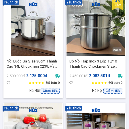
2%
Yêu thích
Yêu thích
GIẢM
Nồi Luộc Gà Size 30cm Thành
Bộ Nồi Hấp Inox 3 Lớp 18/10
Cao 14L Chockmen C239, Hầm
Thành Cao Chockmen Size
Xương Đúc Liền Khối 3 Lớp Inox
24cm Nồi 6L, C159 CKM-
2.125.000đ
2.082.501đ
2.500.000đ
2.450.001đ
Cấp 18/10, Phù Hơp mọi loại
ZX3L24Z, Phù hợp mọi loại bếp
bếp
Đã bán 0
Đã bán 0
Hà Nội
Hà Nội
Giảm 15%
Giảm 15%
Yêu thích
Yêu thích