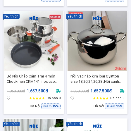
Yêu thích
Yêu thích
Bộ Nồi Chảo Cắm Trại 4 món
Nồi Vạc nắp kim loại Oyatton
Chockmen CKM141,inox cao
size 18,20,24,26,28 ,Nồi canh
cấp 18/10 Tay Cầm Có thể tháo
inox cao cấp bếp từ, Nồi luộc
1.657.500đ
1.657.500đ
1.950.000đ
1.950.000đ
rời
gà
Đã bán 0
Đã bán 0
Hà Nội
Hà Nội
Giảm 15%
Giảm 15%
Yêu thích
Yêu thích