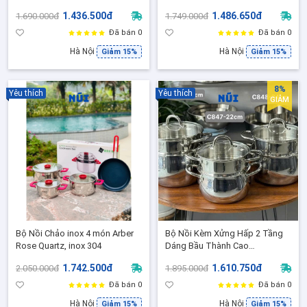
30cm, Phù hợp mọi loại bếp
Gà, Hấp Bánh, Đồ Xôi, Phù hợp
1.436.500đ
1.486.650đ
1.690.000đ
1.749.000đ
mọi loại bếp- AN30L
Đã bán 0
Đã bán 0
Hà Nội
Hà Nội
Giảm 15%
Giảm 15%
8%
Yêu thích
Yêu thích
GIẢM
Bộ Nồi Chảo inox 4 món Arber
Bộ Nồi Kèm Xửng Hấp 2 Tầng
Rose Quartz, inox 304
Dáng Bầu Thành Cao
Chockmen Size 22,24,26 Đúc
1.742.500đ
1.610.750đ
2.050.000đ
1.895.000đ
liền 3 Lớp inox cao cấp 18/10,
Nồi Hấp Đa Năng
Đã bán 0
Đã bán 0
Hà Nội
Hà Nội
Giảm 15%
Giảm 15%