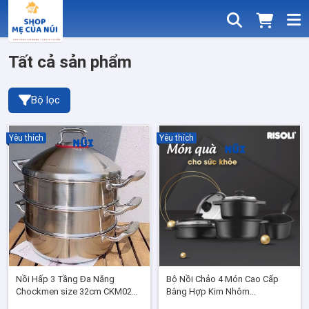
Tất cả sản phẩm
Bộ lọc
Yêu thích
Yêu thích
Nồi Hấp 3 Tầng Đa Năng
Bộ Nồi Chảo 4 Món Cao Cấp
Chockmen size 32cm CKM02
Bằng Hợp Kim Nhôm
Nắp Inox, Inox cao cấp 18/10
BLACKPLUS Thương Hiệu Ý