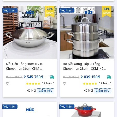
22%
34%
Yêu thích
Yêu thích
GIẢM
GIẢM
Nồi Sâu Lòng Inox 18/10
Bộ Nồi Xửng Hấp 3 Tầng
Chockmen 36cm CKM-
Chockmen 28cm - CKM142,
ZD3L36W - Đúc liền 3 Lớp Lý
Luộc Gà, Hấp Bánh, Đồ Xôi,
2.545.750đ
2.039.150đ
2.995.000đ
2.399.000đ
Tưởng Cho Rang Xào, Ninh
Dùng được bếp từ, mọi loại bếp
Hầm - C247
Đã bán 0
Đã bán 0
Hà Nội
Hà Nội
Giảm 15%
Giảm 15%
Yêu thích
Yêu thích