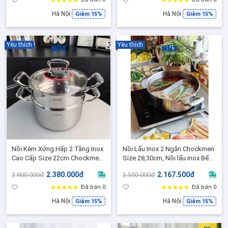
Hà Nội
Hà Nội
Giảm 15%
Giảm 15%
Yêu thích
Yêu thích
Nồi Kèm Xửng Hấp 2 Tầng Inox
Nồi Lẩu Inox 2 Ngăn Chockmen
Cao Cấp Size 22cm Chockmen
Size 28,30cm, Nồi lẩu inox Bếp
C889, Hấp Thực phẩm, Đồ Xôi,
Từ 2 ngăn
2.380.000đ
2.167.500đ
2.800.000đ
2.550.000đ
Ninh Hầm
Đã bán 0
Đã bán 0
Hà Nội
Hà Nội
Giảm 15%
Giảm 15%