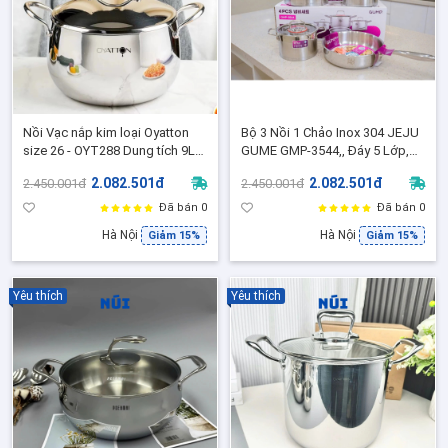
Nồi Vạc nắp kim loại Oyatton
Bộ 3 Nồi 1 Chảo Inox 304 JEJU
size 26 - OYT288 Dung tích 9L
GUME GMP-3544,, Đáy 5 Lớp,
,Nồi inox cao cấp bếp từ luộc
Dùng Mọi Loại Bếp
2.082.501đ
2.082.501đ
2.450.001đ
2.450.001đ
gà
Đã bán 0
Đã bán 0
Hà Nội
Hà Nội
Giảm 15%
Giảm 15%
Yêu thích
Yêu thích