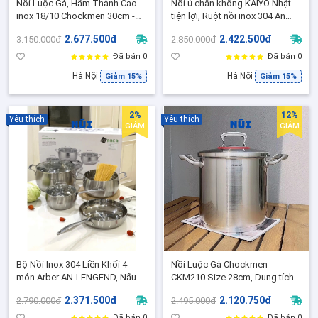
Nồi Luộc Gà, Hầm Thành Cao
Nồi ủ chân không KAIYO Nhật
inox 18/10 Chockmen 30cm -
tiện lợi, Ruột nồi inox 304 An
CKM239, Dung tích 14L
toàn sức khoẻ - Hàng chính
2.677.500đ
2.422.500đ
3.150.000đ
2.850.000đ
hãng
Đã bán 0
Đã bán 0
Hà Nội
Hà Nội
Giảm 15%
Giảm 15%
2%
12%
Yêu thích
Yêu thích
GIẢM
GIẢM
Bộ Nồi Inox 304 Liền Khối 4
Nồi Luộc Gà Chockmen
món Arber AN-LENGEND, Nấu
CKM210 Size 28cm, Dung tích
ăn đa năng, dùng cho mọi loại
14L, Chất Liệu Inox Cao Cấp
2.371.500đ
2.120.750đ
2.790.000đ
2.495.000đ
bếp
18/10 Dùng cho Bếp Từ và các
loại bếp
Đã bán 0
Đã bán 0